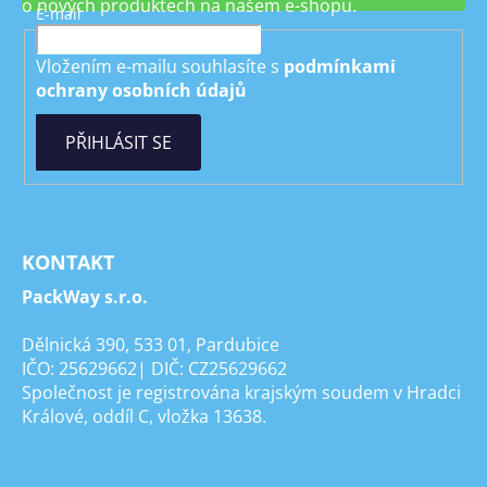
o nových produktech na našem e-shopu.
E-mail
Vložením e-mailu souhlasíte s
podmínkami
ochrany osobních údajů
PŘIHLÁSIT SE
KONTAKT
PackWay s.r.o.
Dělnická 390, 533 01, Pardubice
IČO: 25629662| DIČ: CZ25629662
Společnost je registrována krajským soudem v Hradci
Králové, oddíl C, vložka 13638.