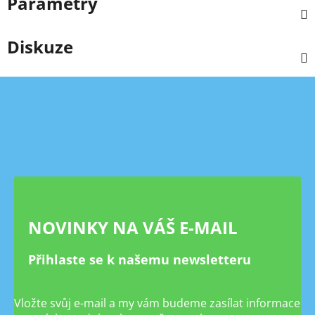
Parametry
Diskuze
Z
á
p
a
t
í
NOVINKY NA VÁŠ E-MAIL
Přihlaste se k našemu newsletteru
Vložte svůj e-mail a my vám budeme zasílat informace