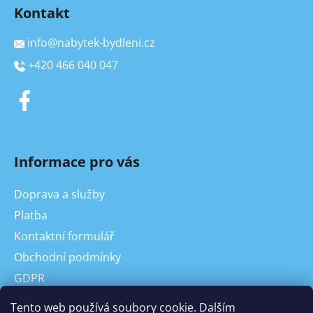
Kontakt
info
@
nabytek-bydleni.cz
+420 466 040 047
Informace pro vás
Doprava a služby
Platba
Kontaktní formulář
Obchodní podmínky
GDPR
On-line odstoupení od kupní smlouvy, reklamace
Tento web používá soubory cookie. Dalším