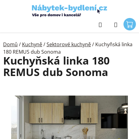
Přejít
na
obsah
Hledat
Domů
/
Kuchyně
/
Sektorové kuchyně
/
Kuchyňská linka
180 REMUS dub Sonoma
Kuchyňská linka 180
REMUS dub Sonoma