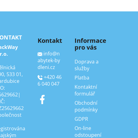
ONTAKT
Kontakt
Informace
pro vás
ackWay
info
@
n
r.o.
abytek-by
Doprava a
dleni.cz
ělnická
služby
90, 533 01,
+420 46
Platba
ardubice
6 040 047
Kontaktní
ČO:
formulář
5629662|
IČ:
Obchodní
Z25629662
podmínky
polečnost
GDPR
On-line
egistrována
odstoupení
rajským