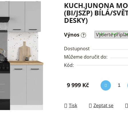
KUCH.JUNONA MOD
(BI/JSZP) BÍLÁ/SVĚ
DESKY)
Výnos
?
Dostupnost
Můžeme doručit do:
Kód:
9 999 Kč
Měrná cena:
Tisk
Zeptat se