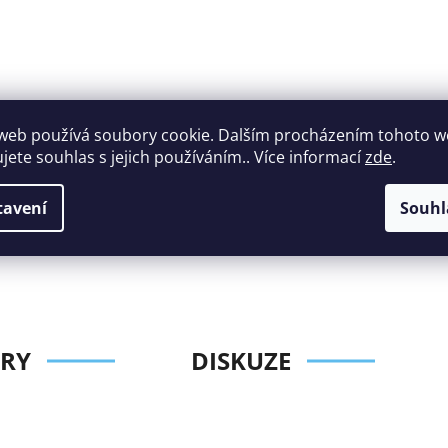
web používá soubory cookie. Dalším procházením tohoto 
ujete souhlas s jejich používáním.. Více informací
zde
.
Široký výběr
Perfektní
nábytku za roz
zákaznická podpora
tavení
Souhl
ceny
RY
DISKUZE