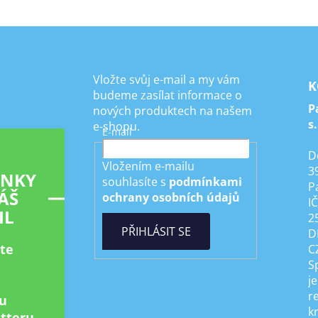
Vložte svůj e-mail a my vám
K
budeme zasílat informace o
P
nových produktech na našem
s.
e-shopu.
E-mail
D
Vložením e-mailu
3
INKY
souhlasíte s
podmínkami
P
ÁŠ
ochrany osobních údajů
I
IL
2
PŘIHLÁSIT SE
D
ste
C
S
je
r
u
k
tteru