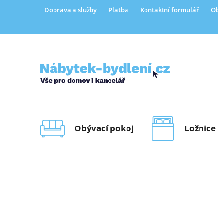
Přejít
Doprava a služby
Platba
Kontaktní formulář
Ob
na
obsah
Obývací pokoj
Ložnice