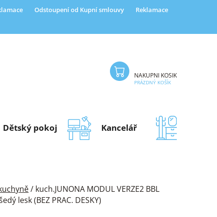
eklamace
Odstoupení od Kupní smlouvy
Reklamace
NÁKUPNÍ KOŠÍK
PRÁZDNÝ KOŠÍK
Dětský pokoj
Kancelář
Předsí
 kuchyně
/
kuch.JUNONA MODUL VERZE2 BBL
e šedý lesk (BEZ PRAC. DESKY)