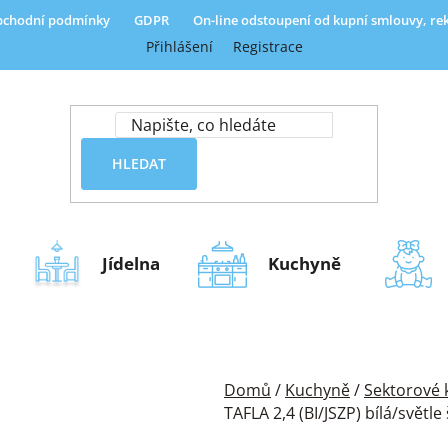
chodní podmínky
GDPR
On-line odstoupení od kupní smlouvy, r
Přihlášení
Registrace
HLEDAT
Jídelna
Kuchyně
Domů
/
Kuchyně
/
Sektorové
TAFLA 2,4 (BI/JSZP) bílá/světl