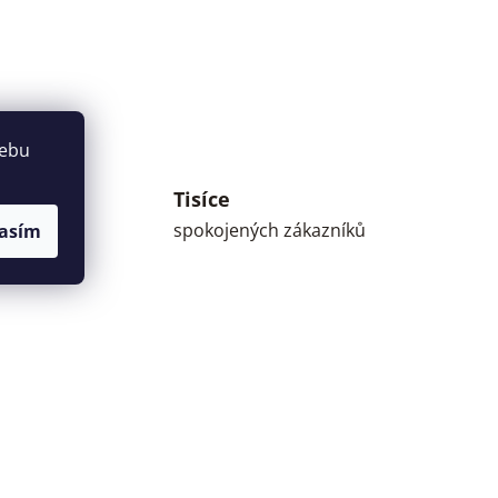
webu
Tisíce
umné
spokojených zákazníků
asím