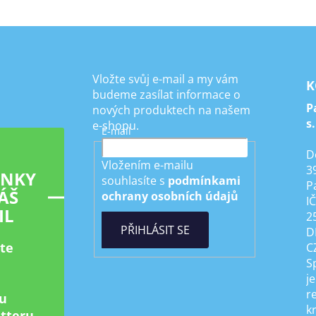
Vložte svůj e-mail a my vám
K
budeme zasílat informace o
P
nových produktech na našem
s.
e-shopu.
E-mail
D
Vložením e-mailu
3
INKY
souhlasíte s
podmínkami
P
ÁŠ
ochrany osobních údajů
I
IL
2
PŘIHLÁSIT SE
D
ste
C
S
je
r
u
k
tteru