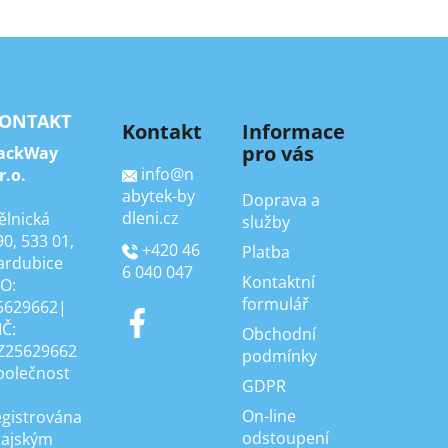
ONTAKT
Kontakt
Informace
pro vás
ackWay
info
@
n
r.o.
abytek-by
Doprava a
dleni.cz
ělnická
služby
90, 533 01,
+420 46
Platba
ardubice
6 040 047
Kontaktní
ČO:
formulář
5629662|
IČ:
Obchodní
Z25629662
podmínky
polečnost
GDPR
On-line
egistrována
odstoupení
rajským