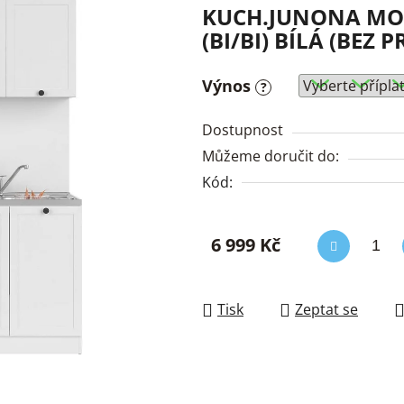
KUCH.JUNONA MOD
(BI/BI) BÍLÁ (BEZ 
Výnos
?
Dostupnost
Můžeme doručit do:
Kód:
6 999 Kč
Měrná cena:
Tisk
Zeptat se