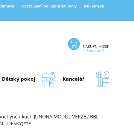
eklamace
Odstoupení od Kupní smlouvy
Reklamace
NÁKUPNÍ KOŠÍK
PRÁZDNÝ KOŠÍK
Dětský pokoj
Kancelář
Předsí
 kuchyně
/
kuch.JUNONA MODUL VERZE2 BBL
RAC. DESKY)***