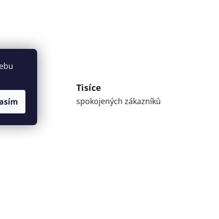
webu
Tisíce
umné
spokojených zákazníků
asím