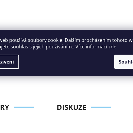
web používá soubory cookie. Dalším procházením tohoto 
ujete souhlas s jejich používáním.. Více informací
zde
.
Široký výběr
Perfektní
nábytku za roz
zákaznická podpora
tavení
Souhl
ceny
RY
DISKUZE