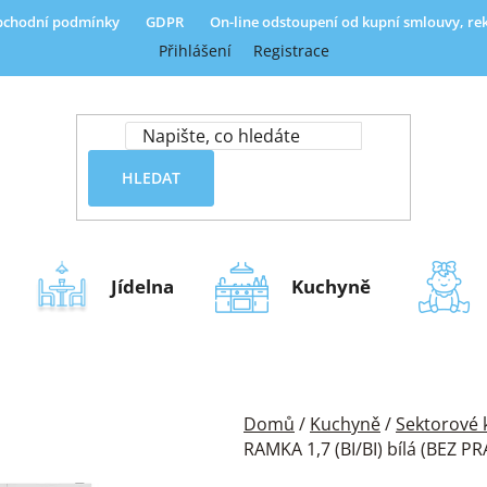
chodní podmínky
GDPR
On-line odstoupení od kupní smlouvy, r
Přihlášení
Registrace
HLEDAT
Jídelna
Kuchyně
Domů
/
Kuchyně
/
Sektorové
RAMKA 1,7 (BI/BI) bílá (BEZ P