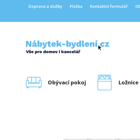
Přejít
Doprava a služby
Platba
Kontaktní formulář
Ob
na
obsah
Obývací pokoj
Ložnice