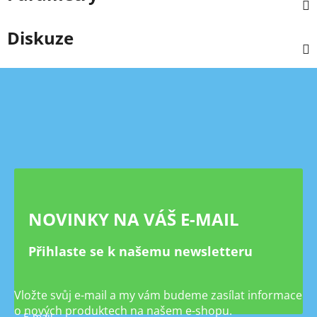
Diskuze
Z
á
p
a
t
í
NOVINKY NA VÁŠ E-MAIL
Přihlaste se k našemu newsletteru
Vložte svůj e-mail a my vám budeme zasílat informace
o nových produktech na našem e-shopu.
E-mail