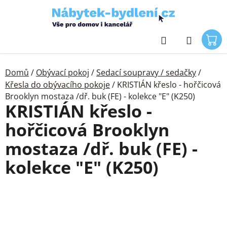
Přejít
na
obsah
Hledat
Domů
/
Obývací pokoj
/
Sedací soupravy / sedačky
/
Křesla do obývacího pokoje
/
KRISTIÁN křeslo - hořčicová
Brooklyn mostaza /dř. buk (FE) - kolekce "E" (K250)
KRISTIÁN křeslo -
hořčicová Brooklyn
mostaza /dř. buk (FE) -
kolekce "E" (K250)