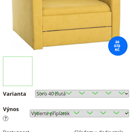
30
070
KČ
Varianta
Výnos
?