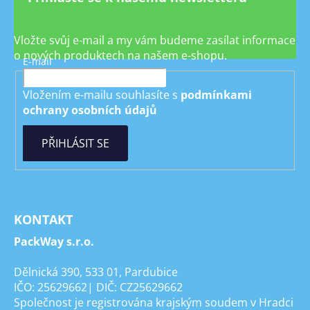
Vložte svůj e-mail a my vám budeme zasílat informace
o nových produktech na našem e-shopu.
E-mail
Vložením e-mailu souhlasíte s
podmínkami
ochrany osobních údajů
PŘIHLÁSIT SE
KONTAKT
PackWay s.r.o.
Dělnická 390, 533 01, Pardubice
IČO: 25629662| DIČ: CZ25629662
Společnost je registrována krajským soudem v Hradci