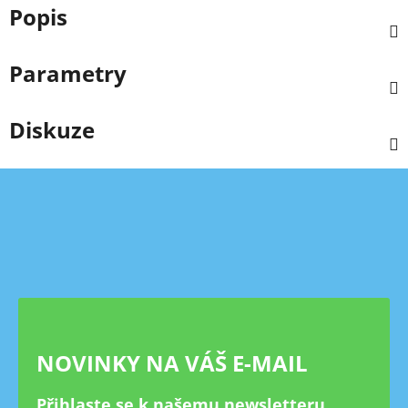
Popis
Parametry
Diskuze
Z
á
p
a
t
í
NOVINKY NA VÁŠ E-MAIL
Přihlaste se k našemu newsletteru