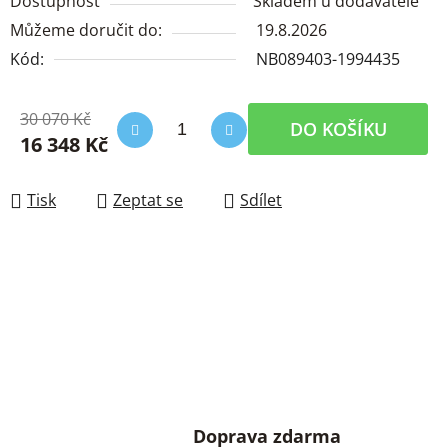
Dostupnost
Skladem u dodavatele
Můžeme doručit do:
19.8.2026
Kód:
NB089403-1994435
30 070 Kč
DO KOŠÍKU
16 348 Kč
Měrná cena:
Tisk
Zeptat se
Sdílet
Doprava zdarma