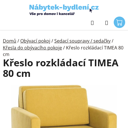
Přejít
na
obsah
Hledat
Domů
/
Obývací pokoj
/
Sedací soupravy / sedačky
/
Křesla do obývacího pokoje
/
Křeslo rozkládací TIMEA 80
cm
Křeslo rozkládací TIMEA
80 cm