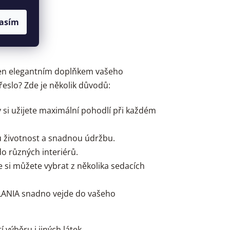
asím
ejen elegantním doplňkem vašeho
řeslo? Zde je několik důvodů:
 si užijete maximální pohodlí při každém
ou životnost a snadnou údržbu.
do různých interiérů.
 si můžete vybrat z několika sedacích
ELANIA snadno vejde do vašeho
výběru i jiných látek.