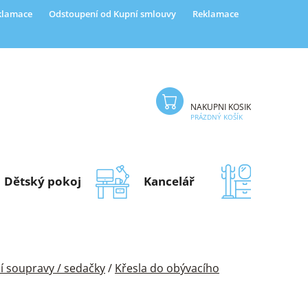
eklamace
Odstoupení od Kupní smlouvy
Reklamace
NÁKUPNÍ KOŠÍK
PRÁZDNÝ KOŠÍK
Dětský pokoj
Kancelář
Předsí
í soupravy / sedačky
/
Křesla do obývacího