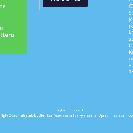
ste
C
S
je
r
u
k
tteru
s
H
K
od
v
1
Vytvořil Shoptet
right 2026
nabytek-bydleni.cz
. Všechna práva vyhrazena.
Upravit nastavení co