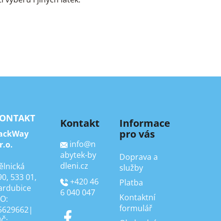
ONTAKT
Kontakt
Informace
pro vás
ackWay
info
@
n
r.o.
abytek-by
Doprava a
dleni.cz
ělnická
služby
90, 533 01,
+420 46
Platba
ardubice
6 040 047
Kontaktní
ČO:
formulář
5629662|
IČ: