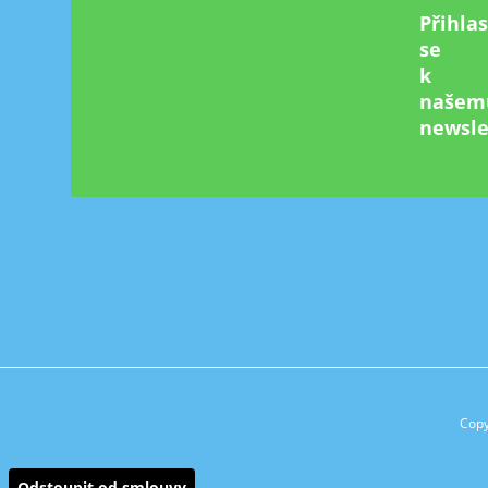
Přihla
se
k
našem
newsle
Copy
Odstoupit od smlouvy