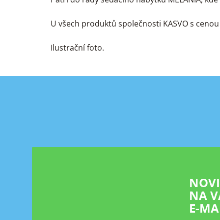
U všech produktů společnosti KASVO s cenou 
Ilustrační foto.
Z
á
p
a
t
í
NOV
NA V
E-MA