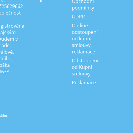
Obchodní
Z25629662
podmínky
polečnost
GDPR
On-line
egistrována
odstoupení
rajským
od kupní
oudem v
smlouvy,
radci
reklamace
rálové,
díl C,
Odstoupení
ložka
od Kupní
3638.
smlouvy
Reklamace
okies