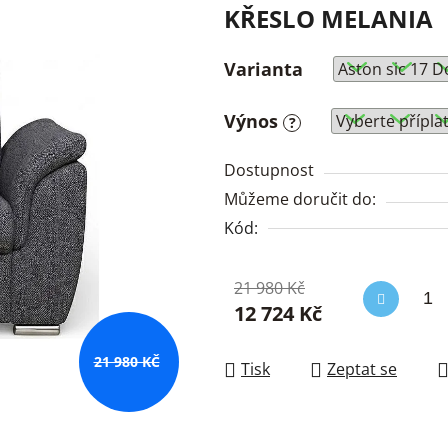
KŘESLO MELANIA
Varianta
Výnos
?
Dostupnost
Můžeme doručit do:
Kód:
21 980 Kč
12 724 Kč
Měrná cena:
21 980 KČ
Tisk
Zeptat se