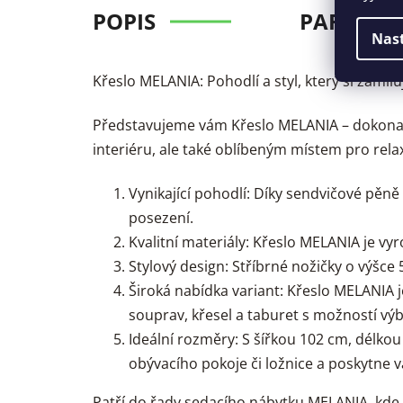
POPIS
PARAMET
Nas
Křeslo MELANIA: Pohodlí a styl, který si zamilu
Představujeme vám Křeslo MELANIA – dokonalo
interiéru, ale také oblíbeným místem pro rela
Vynikající pohodlí: Díky sendvičové pěn
posezení.
Kvalitní materiály: Křeslo MELANIA je v
Stylový design: Stříbrné nožičky o výšce
Široká nabídka variant: Křeslo MELANIA 
souprav, křesel a taburet s možností výbě
Ideální rozměry: S šířkou 102 cm, délk
obývacího pokoje či ložnice a poskytne
Patří do řady
sedacího nábytku MELANIA
, kde