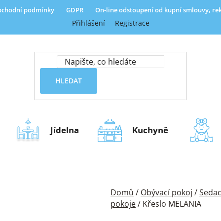
chodní podmínky
GDPR
On-line odstoupení od kupní smlouvy, r
Přihlášení
Registrace
HLEDAT
Jídelna
Kuchyně
Domů
/
Obývací pokoj
/
Sedac
pokoje
/
Křeslo MELANIA