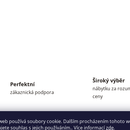
Široký výběr
Perfektní
nábytku za roz
zákaznická podpora
ceny
web používá soubory cookie. Dalším procházením tohoto 
ujete souhlas s jejich používáním.. Více informací
zde
.