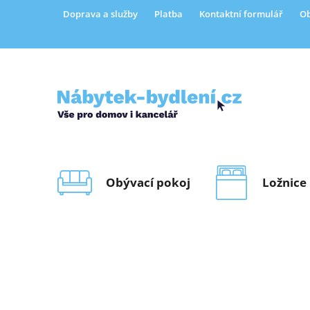
Přejít
Doprava a služby
Platba
Kontaktní formulář
Ob
na
obsah
Obývací pokoj
Ložnice