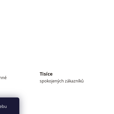
Tisíce
umné
spokojených zákazníků
webu