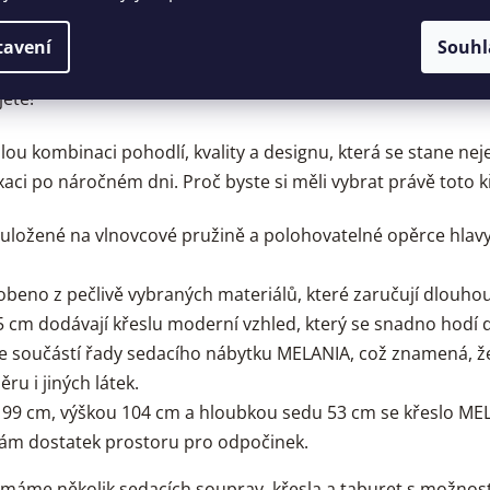
RY
DISKUZE
tavení
Souhl
jete!
u kombinaci pohodlí, kvality a designu, která se stane n
xaci po náročném dni. Proč byste si měli vybrat právě toto k
ě uložené na vlnovcové pružině a polohovatelné opěrce hlavy
yrobeno z pečlivě vybraných materiálů, které zaručují dlouh
 5 cm dodávají křeslu moderní vzhled, který se snadno hodí 
je součástí řady sedacího nábytku MELANIA, což znamená, že
ru i jiných látek.
ou 99 cm, výškou 104 cm a hloubkou sedu 53 cm se křeslo M
 vám dostatek prostoru pro odpočinek.
 máme několik sedacích souprav, křesla a taburet s možností 