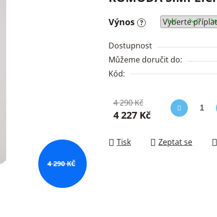
Výnos
?
Dostupnost
Můžeme doručit do:
Kód:
4 290 Kč
4 227 Kč
Měrná cena:
Tisk
Zeptat se
4 290 KČ