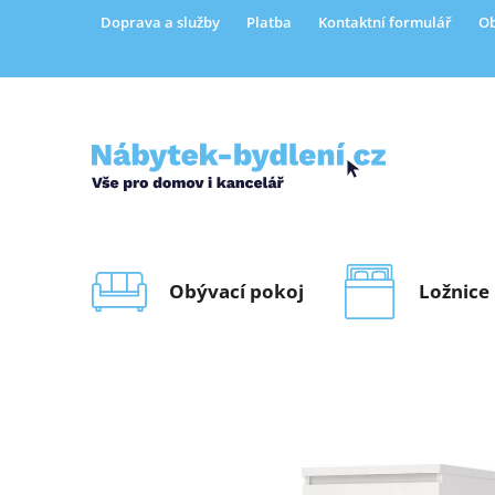
Přejít
Doprava a služby
Platba
Kontaktní formulář
Ob
na
obsah
Obývací pokoj
Ložnice