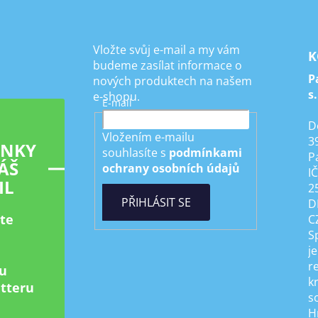
Vložte svůj e-mail a my vám
K
budeme zasílat informace o
P
nových produktech na našem
s.
e-shopu.
E-mail
D
Vložením e-mailu
3
INKY
souhlasíte s
podmínkami
P
ÁŠ
ochrany osobních údajů
I
IL
2
PŘIHLÁSIT SE
D
ste
C
S
je
r
u
k
tteru
s
H