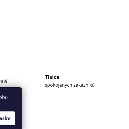
Tisíce
umné
spokojených zákazníků
webu
asím