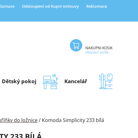
eklamace
Odstoupení od Kupní smlouvy
Reklamace
NÁKUPNÍ KOŠÍK
PRÁZDNÝ KOŠÍK
Dětský pokoj
Kancelář
Předsí
říňky do ložnice
/
Komoda Simplicity 233 bílá
Y 233 BÍLÁ