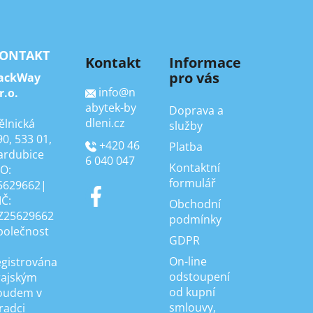
ONTAKT
Kontakt
Informace
pro vás
ackWay
info
@
n
r.o.
abytek-by
Doprava a
dleni.cz
ělnická
služby
90, 533 01,
+420 46
Platba
ardubice
6 040 047
Kontaktní
ČO:
formulář
5629662|
IČ:
Obchodní
Z25629662
podmínky
polečnost
GDPR
On-line
egistrována
odstoupení
rajským
od kupní
oudem v
smlouvy,
radci