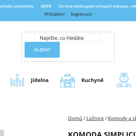
chodní podmínky
GDPR
On-line odstoupení od kupní smlouvy, r
Přihlášení
Registrace
HLEDAT
Jídelna
Kuchyně
Domů
/
Ložnice
/
Komody a sk
KOMODA SIMPLICIT