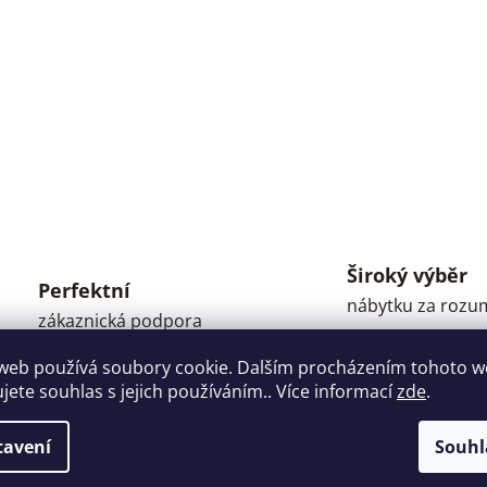
Široký výběr
Perfektní
nábytku za roz
zákaznická podpora
ceny
web používá soubory cookie. Dalším procházením tohoto 
ujete souhlas s jejich používáním.. Více informací
zde
.
tavení
Souhl
RY
DISKUZE