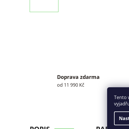
Doprava zdarma
od 11 990 Kč
Tento 
vyjadř
Nas
POPIS
PARAMET