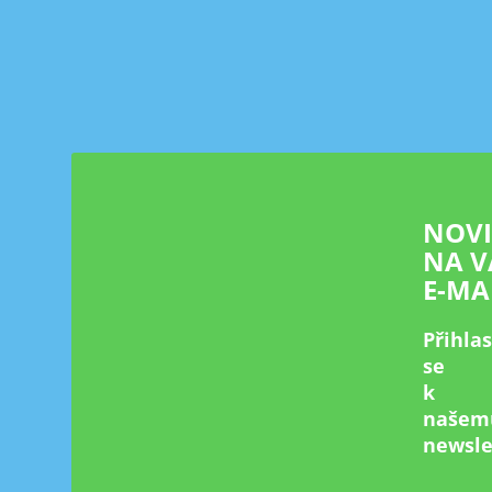
Z
á
p
a
t
í
NOV
NA V
E-MA
Přihla
se
k
našem
newsle