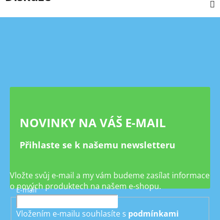
Z
á
p
a
t
í
NOVINKY NA VÁŠ E-MAIL
Přihlaste se k našemu newsletteru
Vložte svůj e-mail a my vám budeme zasílat informace
o nových produktech na našem e-shopu.
E-mail
Vložením e-mailu souhlasíte s
podmínkami