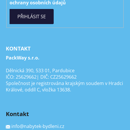
ochrany osobních údajů
PŘIHLÁSIT SE
KONTAKT
PackWay s.r.o.
Dělnická 390, 533 01, Pardubice
IČO: 25629662| DIČ: CZ25629662
Společnost je registrována krajským soudem v Hradci
Králové, oddíl C, vložka 13638.
Kontakt
info
@
nabytek-bydleni.cz