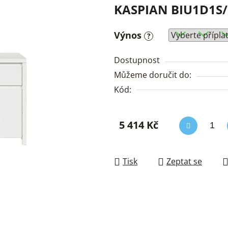
KASPIAN BIU1D1S/
Výnos
?
Dostupnost
Můžeme doručit do:
Kód:
5 414 Kč
Měrná cena:
Tisk
Zeptat se