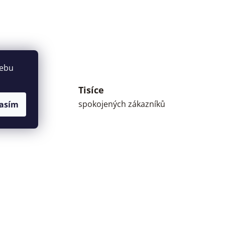
webu
Tisíce
umné
spokojených zákazníků
asím