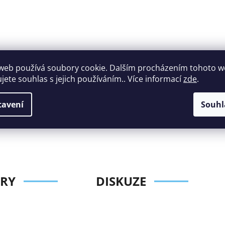
web používá soubory cookie. Dalším procházením tohoto 
ujete souhlas s jejich používáním.. Více informací
zde
.
Široký výběr
Perfektní
nábytku za roz
zákaznická podpora
tavení
Souhl
ceny
RY
DISKUZE