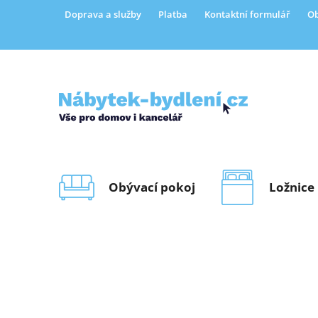
Přejít
Doprava a služby
Platba
Kontaktní formulář
Ob
na
obsah
Obývací pokoj
Ložnice