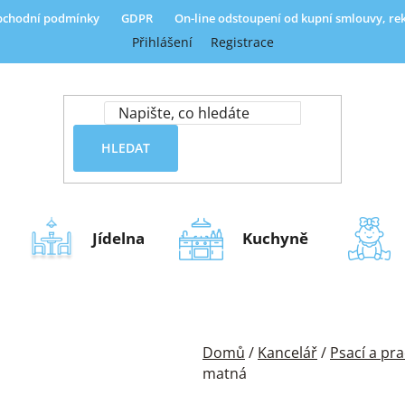
chodní podmínky
GDPR
On-line odstoupení od kupní smlouvy, r
Přihlášení
Registrace
HLEDAT
Jídelna
Kuchyně
Domů
/
Kancelář
/
Psací a pra
matná