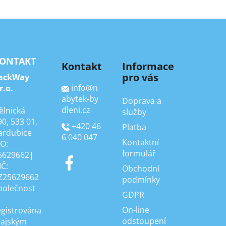
ONTAKT
Kontakt
Informace
pro vás
ackWay
info
@
n
r.o.
abytek-by
Doprava a
dleni.cz
ělnická
služby
90, 533 01,
+420 46
Platba
ardubice
6 040 047
Kontaktní
ČO:
formulář
5629662|
IČ:
Obchodní
Z25629662
podmínky
polečnost
GDPR
On-line
egistrována
odstoupení
rajským