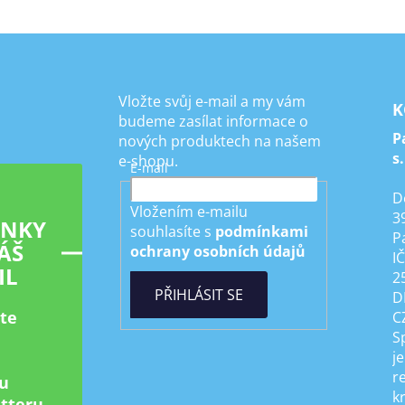
Vložte svůj e-mail a my vám
K
budeme zasílat informace o
P
nových produktech na našem
s.
e-shopu.
E-mail
D
Vložením e-mailu
3
INKY
souhlasíte s
podmínkami
P
ÁŠ
ochrany osobních údajů
I
IL
2
PŘIHLÁSIT SE
D
ste
C
S
je
r
u
k
tteru