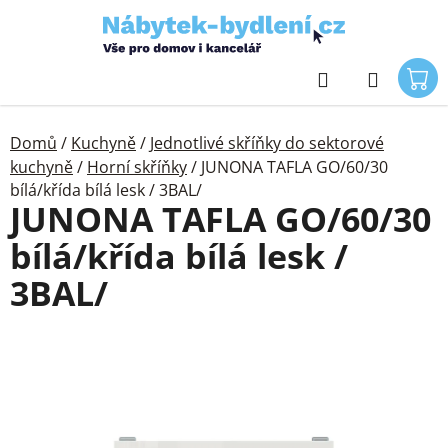
Přejít
na
obsah
Hledat
Domů
/
Kuchyně
/
Jednotlivé skříňky do sektorové
kuchyně
/
Horní skříňky
/
JUNONA TAFLA GO/60/30
bílá/křída bílá lesk / 3BAL/
JUNONA TAFLA GO/60/30
bílá/křída bílá lesk /
3BAL/