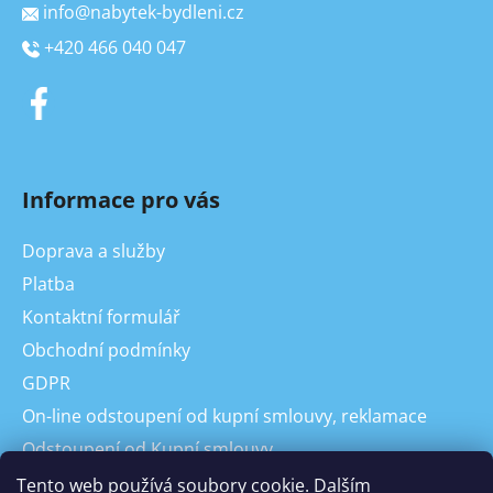
info
@
nabytek-bydleni.cz
+420 466 040 047
Informace pro vás
Doprava a služby
Platba
Kontaktní formulář
Obchodní podmínky
GDPR
On-line odstoupení od kupní smlouvy, reklamace
Odstoupení od Kupní smlouvy
Reklamace
Tento web používá soubory cookie. Dalším