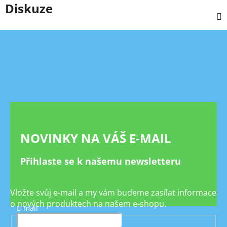
Diskuze
Z
á
p
a
t
í
NOVINKY NA VÁŠ E-MAIL
Přihlaste se k našemu newsletteru
Vložte svůj e-mail a my vám budeme zasílat informace
o nových produktech na našem e-shopu.
E-mail