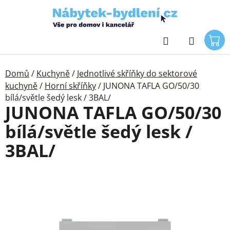
Přejít
na
obsah
Hledat
Domů
/
Kuchyně
/
Jednotlivé skříňky do sektorové
kuchyně
/
Horní skříňky
/
JUNONA TAFLA GO/50/30
bílá/světle šedý lesk / 3BAL/
JUNONA TAFLA GO/50/30
bílá/světle šedý lesk /
3BAL/