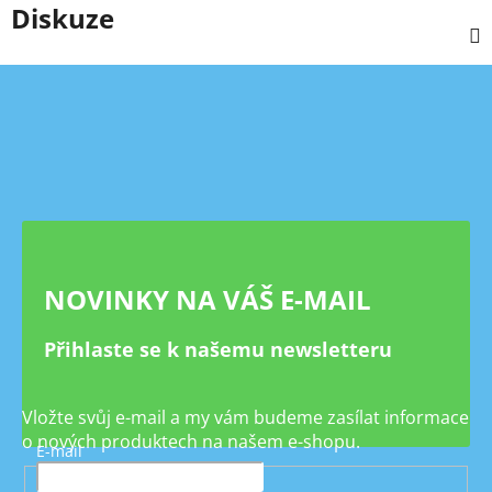
Diskuze
Z
á
p
a
t
í
NOVINKY NA VÁŠ E-MAIL
Přihlaste se k našemu newsletteru
Vložte svůj e-mail a my vám budeme zasílat informace
o nových produktech na našem e-shopu.
E-mail