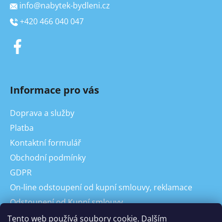
info
@
nabytek-bydleni.cz
+420 466 040 047
Informace pro vás
Doprava a služby
Platba
Kontaktní formulář
Obchodní podmínky
GDPR
On-line odstoupení od kupní smlouvy, reklamace
Odstoupení od Kupní smlouvy
Reklamace
Tento web používá soubory cookie. Dalším