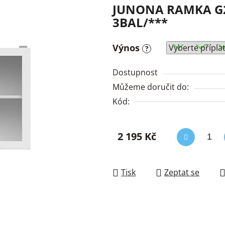
JUNONA RAMKA G2W
3BAL/***
Výnos
?
Dostupnost
Můžeme doručit do:
Kód:
2 195 Kč
Měrná cena:
Tisk
Zeptat se