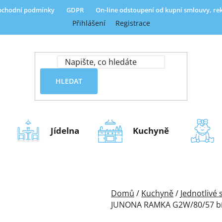
chodní podmínky
GDPR
On-line odstoupení od kupní smlouvy, r
Přihlášení
Registrace
HLEDAT
Jídelna
Kuchyně
Domů
/
Kuchyně
/
Jednotlivé
JUNONA RAMKA G2W/80/57 bílá