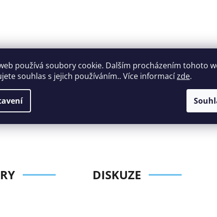
web používá soubory cookie. Dalším procházením tohoto 
ujete souhlas s jejich používáním.. Více informací
zde
.
Široký výběr
Perfektní
nábytku za roz
zákaznická podpora
tavení
Souhl
ceny
RY
DISKUZE