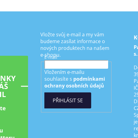
Vložte svůj e-mail a my vám
K
budeme zasílat informace o
P
nových produktech na našem
s.
e-shopu.
E-mail
D
Vložením e-mailu
3
INKY
souhlasíte s
podmínkami
P
ÁŠ
ochrany osobních údajů
I
IL
2
PŘIHLÁSIT SE
D
ste
C
S
je
r
u
k
tteru