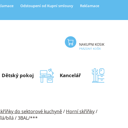
eklamace
Odstoupení od Kupní smlouvy
Reklamace
NÁKUPNÍ KOŠÍK
PRÁZDNÝ KOŠÍK
Dětský pokoj
Kancelář
Předsí
 skříňky do sektorové kuchyně
/
Horní skříňky
/
/bílá / 3BAL/***