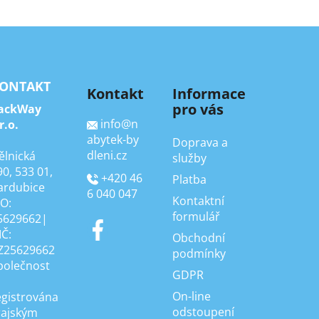
ONTAKT
Kontakt
Informace
pro vás
ackWay
info
@
n
r.o.
abytek-by
Doprava a
dleni.cz
ělnická
služby
90, 533 01,
+420 46
Platba
ardubice
6 040 047
Kontaktní
ČO:
formulář
5629662|
IČ:
Obchodní
Z25629662
podmínky
polečnost
GDPR
On-line
egistrována
odstoupení
rajským