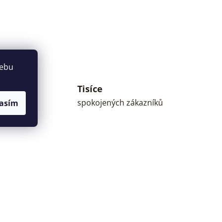
webu
Tisíce
umné
spokojených zákazníků
asím