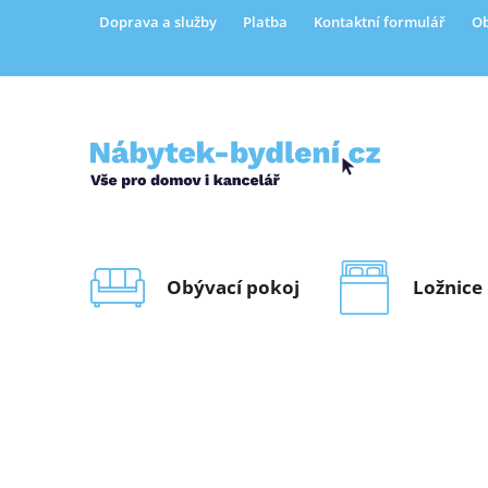
Přejít
Doprava a služby
Platba
Kontaktní formulář
Ob
na
obsah
Obývací pokoj
Ložnice