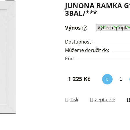
JUNONA RAMKA G1D
3BAL/***
Výnos
?
Dostupnost
Můžeme doručit do:
Kód:
1 225 Kč
Měrná cena:
Tisk
Zeptat se