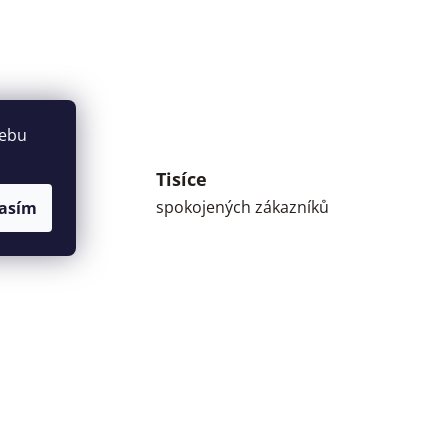
webu
Tisíce
umné
spokojených zákazníků
asím