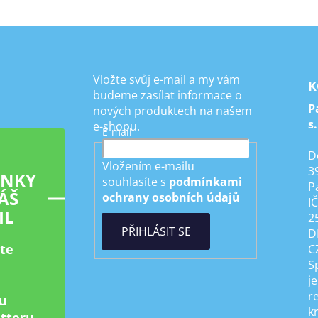
Vložte svůj e-mail a my vám
K
budeme zasílat informace o
P
nových produktech na našem
s.
e-shopu.
E-mail
D
Vložením e-mailu
3
INKY
souhlasíte s
podmínkami
P
ÁŠ
ochrany osobních údajů
I
IL
2
PŘIHLÁSIT SE
D
ste
C
S
je
r
u
k
tteru