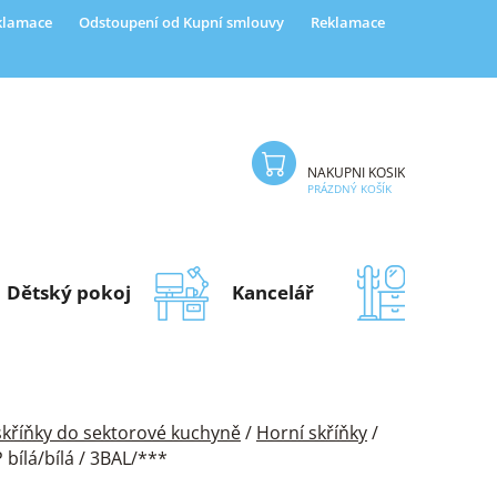
eklamace
Odstoupení od Kupní smlouvy
Reklamace
NÁKUPNÍ KOŠÍK
PRÁZDNÝ KOŠÍK
Dětský pokoj
Kancelář
Předsí
 skříňky do sektorové kuchyně
/
Horní skříňky
/
ílá/bílá / 3BAL/***