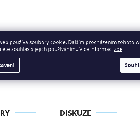
web používá soubory cookie. Dalším procházením tohoto 
ujete souhlas s jejich používáním.. Více informací
zde
.
Široký výběr
Perfektní
nábytku za roz
zákaznická podpora
tavení
Souhl
ceny
RY
DISKUZE