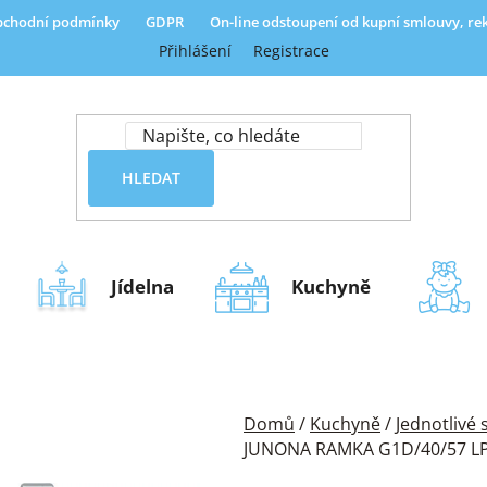
chodní podmínky
GDPR
On-line odstoupení od kupní smlouvy, r
Přihlášení
Registrace
HLEDAT
Jídelna
Kuchyně
Domů
/
Kuchyně
/
Jednotlivé
JUNONA RAMKA G1D/40/57 LP b