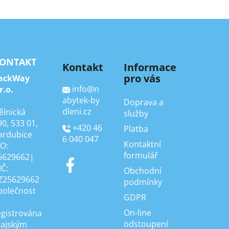
ONTAKT
Kontakt
Informace
pro vás
ackWay
info
@
n
r.o.
abytek-by
Doprava a
dleni.cz
ělnická
služby
90, 533 01,
+420 46
Platba
ardubice
6 040 047
Kontaktní
ČO:
formulář
5629662|
IČ:
Obchodní
Z25629662
podmínky
polečnost
GDPR
On-line
egistrována
odstoupení
rajským