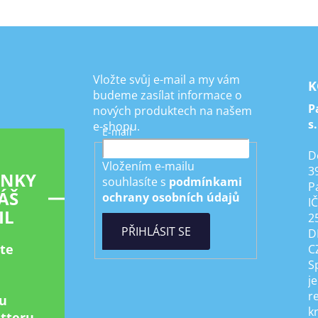
Vložte svůj e-mail a my vám
K
budeme zasílat informace o
P
nových produktech na našem
s.
e-shopu.
E-mail
D
Vložením e-mailu
3
INKY
souhlasíte s
podmínkami
P
ÁŠ
ochrany osobních údajů
I
IL
2
PŘIHLÁSIT SE
D
ste
C
S
je
r
u
k
tteru