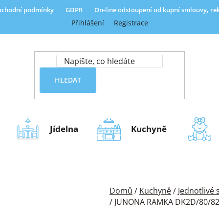
chodní podmínky
GDPR
On-line odstoupení od kupní smlouvy, r
Přihlášení
Registrace
HLEDAT
Jídelna
Kuchyně
Domů
/
Kuchyně
/
Jednotlivé
/
JUNONA RAMKA DK2D/80/82 bí