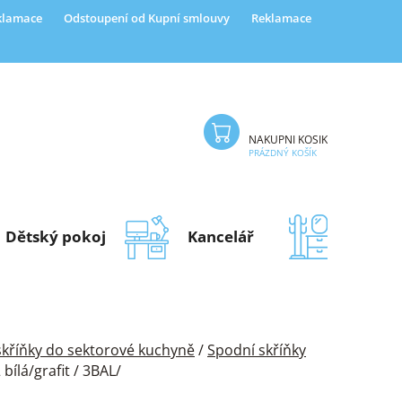
eklamace
Odstoupení od Kupní smlouvy
Reklamace
NÁKUPNÍ KOŠÍK
PRÁZDNÝ KOŠÍK
Dětský pokoj
Kancelář
Předsí
 skříňky do sektorové kuchyně
/
Spodní skříňky
lá/grafit / 3BAL/