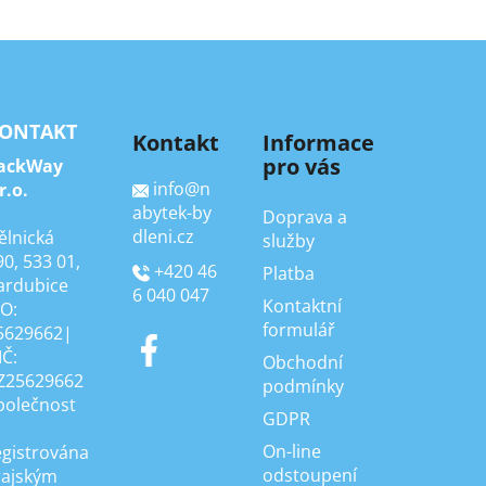
ONTAKT
Kontakt
Informace
pro vás
ackWay
info
@
n
r.o.
abytek-by
Doprava a
dleni.cz
ělnická
služby
90, 533 01,
+420 46
Platba
ardubice
6 040 047
Kontaktní
ČO:
formulář
5629662|
IČ:
Obchodní
Z25629662
podmínky
polečnost
GDPR
On-line
egistrována
odstoupení
rajským