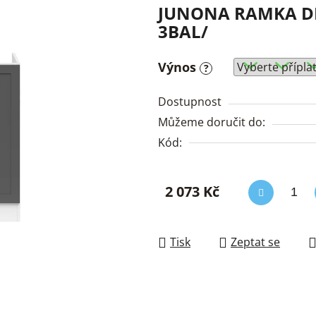
JUNONA RAMKA DK2
3BAL/
Výnos
?
Dostupnost
Můžeme doručit do:
Kód:
2 073 Kč
Měrná cena:
Tisk
Zeptat se