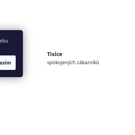
webu
Tisíce
umné
spokojených zákazníků
asím