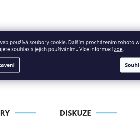
web používá soubory cookie. Dalším procházením tohoto 
ujete souhlas s jejich používáním.. Více informací
zde
.
Široký výběr
Perfektní
nábytku za roz
zákaznická podpora
tavení
Souhl
ceny
RY
DISKUZE