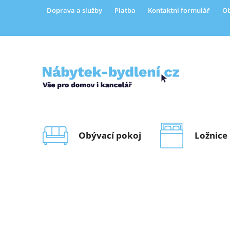
Přejít
Doprava a služby
Platba
Kontaktní formulář
Ob
na
obsah
Obývací pokoj
Ložnice