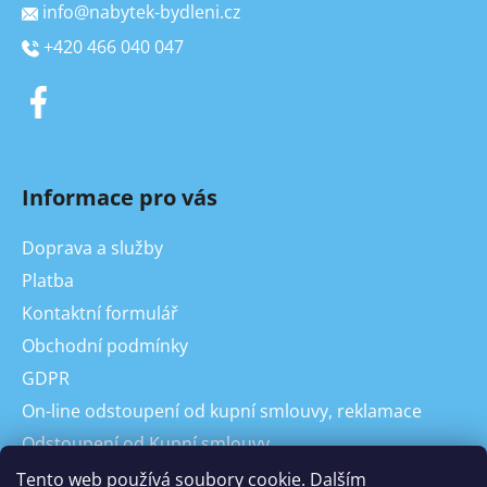
info
@
nabytek-bydleni.cz
+420 466 040 047
Informace pro vás
Doprava a služby
Platba
Kontaktní formulář
Obchodní podmínky
GDPR
On-line odstoupení od kupní smlouvy, reklamace
Odstoupení od Kupní smlouvy
Reklamace
Tento web používá soubory cookie. Dalším