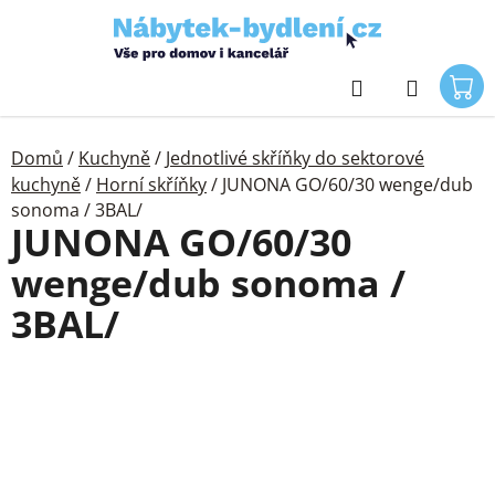
Přejít
na
obsah
Hledat
Domů
/
Kuchyně
/
Jednotlivé skříňky do sektorové
kuchyně
/
Horní skříňky
/
JUNONA GO/60/30 wenge/dub
sonoma / 3BAL/
JUNONA GO/60/30
wenge/dub sonoma /
3BAL/