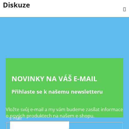
Diskuze
Z
á
p
a
t
í
NOVINKY NA VÁŠ E-MAIL
Přihlaste se k našemu newsletteru
Vložte svůj e-mail a my vám budeme zasílat informace
o nových produktech na našem e-shopu.
E-mail