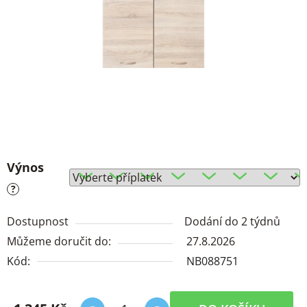
Výnos
?
Dostupnost
Dodání do 2 týdnů
Můžeme doručit do:
27.8.2026
Kód:
NB088751