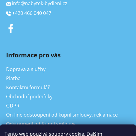
info
@
nabytek-bydleni.cz
+420 466 040 047
Informace pro vás
Doprava a služby
Platba
Kontaktní formulář
Obchodní podmínky
GDPR
On-line odstoupení od kupní smlouvy, reklamace
Odstoupení od Kupní smlouvy
Reklamace
Tento web používá soubory cookie. Dalším