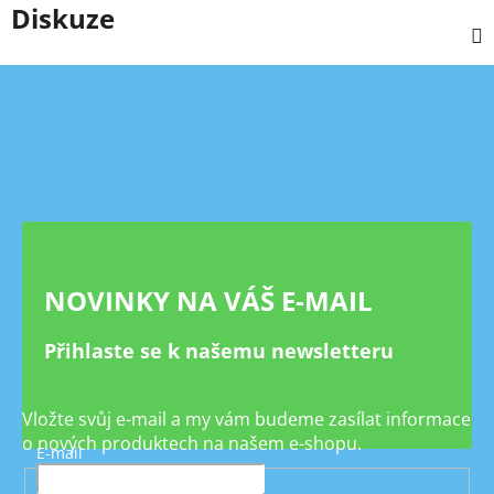
Diskuze
Z
á
p
a
t
í
NOVINKY NA VÁŠ E-MAIL
Přihlaste se k našemu newsletteru
Vložte svůj e-mail a my vám budeme zasílat informace
o nových produktech na našem e-shopu.
E-mail