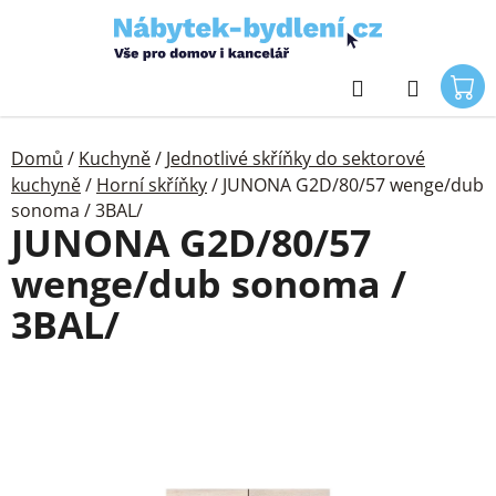
Přejít
na
obsah
Hledat
Domů
/
Kuchyně
/
Jednotlivé skříňky do sektorové
kuchyně
/
Horní skříňky
/
JUNONA G2D/80/57 wenge/dub
sonoma / 3BAL/
JUNONA G2D/80/57
wenge/dub sonoma /
3BAL/