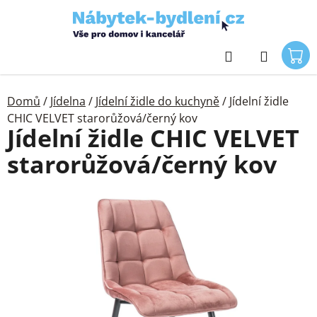
Přejít
na
obsah
Hledat
Domů
/
Jídelna
/
Jídelní židle do kuchyně
/
Jídelní židle
CHIC VELVET starorůžová/černý kov
Jídelní židle CHIC VELVET
starorůžová/černý kov