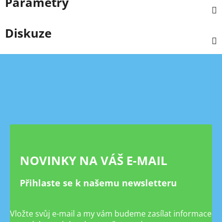
Parametry
Diskuze
Z
á
p
a
t
í
NOVINKY NA VÁŠ E-MAIL
Přihlaste se k našemu newsletteru
Vložte svůj e-mail a my vám budeme zasílat informace