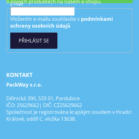
o nových produktech na našem e-shopu.
E-mail
Vložením e-mailu souhlasíte s
podmínkami
ochrany osobních údajů
PŘIHLÁSIT SE
KONTAKT
PackWay s.r.o.
Dělnická 390, 533 01, Pardubice
IČO: 25629662| DIČ: CZ25629662
Společnost je registrována krajským soudem v Hradci
Králové, oddíl C, vložka 13638.