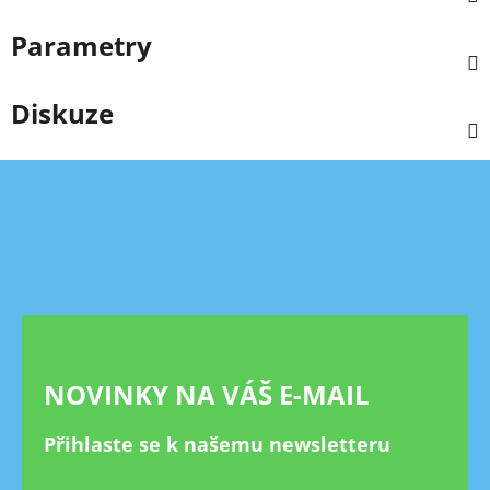
Parametry
Diskuze
Z
á
p
a
t
í
NOVINKY NA VÁŠ E-MAIL
Přihlaste se k našemu newsletteru