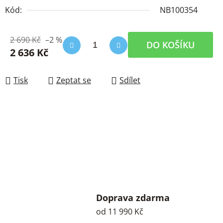
Kód:
NB100354
2 690 Kč
–2 %
DO KOŠÍKU
2 636 Kč
Měrná cena:
Tisk
Zeptat se
Sdílet
Doprava zdarma
od 11 990 Kč