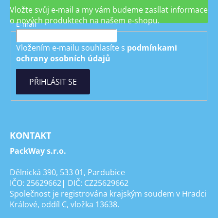
Vložte svůj e-mail a my vám budeme zasílat informace
o nových produktech na našem e-shopu.
E-mail
Vložením e-mailu souhlasíte s
podmínkami
ochrany osobních údajů
PŘIHLÁSIT SE
KONTAKT
PackWay s.r.o.
Dělnická 390, 533 01, Pardubice
IČO: 25629662| DIČ: CZ25629662
Společnost je registrována krajským soudem v Hradci
Králové, oddíl C, vložka 13638.