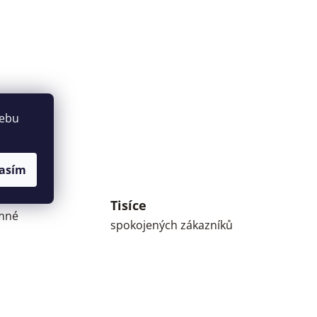
webu
asím
Tisíce
umné
spokojených zákazníků