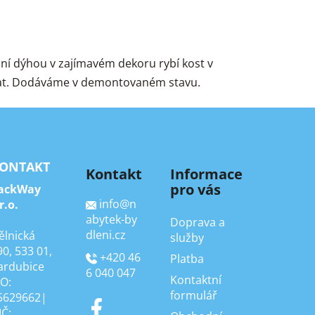
dní dýhou v zajímavém dekoru rybí kost v
á mat. Dodáváme v demontovaném stavu.
ONTAKT
Kontakt
Informace
pro vás
ackWay
info
@
n
r.o.
abytek-by
Doprava a
dleni.cz
ělnická
služby
90, 533 01,
+420 46
Platba
ardubice
6 040 047
Kontaktní
ČO:
formulář
5629662|
IČ: