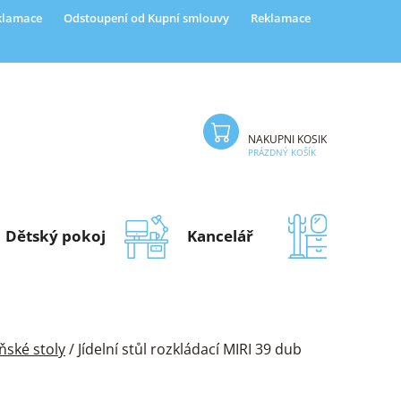
eklamace
Odstoupení od Kupní smlouvy
Reklamace
NÁKUPNÍ KOŠÍK
PRÁZDNÝ KOŠÍK
Dětský pokoj
Kancelář
Předsí
yňské stoly
/
Jídelní stůl rozkládací MIRI 39 dub