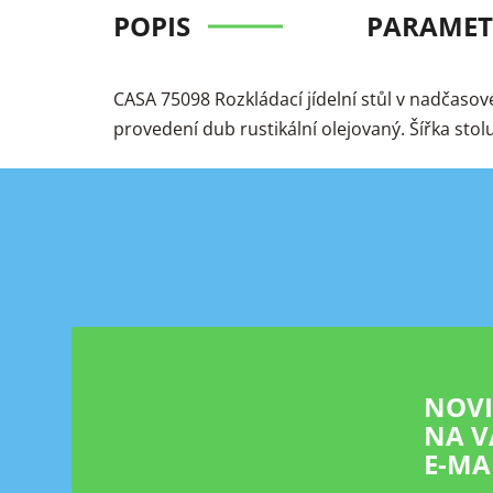
POPIS
PARAMET
CASA 75098 Rozkládací jídelní stůl v nadčasov
provedení dub rustikální olejovaný. Šířka st
Z
á
p
a
t
í
NOV
NA V
E-MA