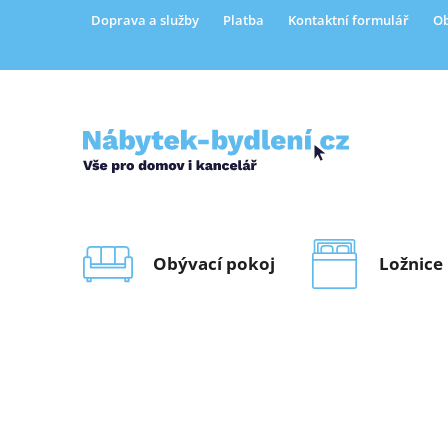
Přejít
Doprava a služby
Platba
Kontaktní formulář
Ob
na
obsah
Obývací pokoj
Ložnice