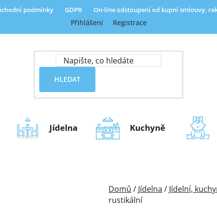
chodní podmínky
GDPR
On-line odstoupení od kupní smlouvy, r
Přihlášení
Registrace
HLEDAT
Jídelna
Kuchyně
Domů
/
Jídelna
/
Jídelní, kuch
rustikální