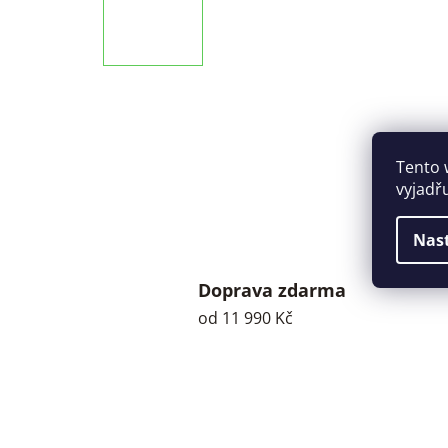
Tento 
vyjadř
Nas
Doprava zdarma
od 11 990 Kč