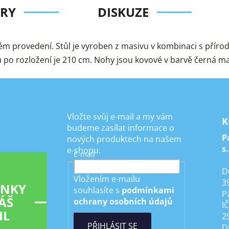
RY
DISKUZE
ém provedení. Stůl je vyroben z masivu v kombinaci s příro
olu po rozložení je 210 cm. Nohy jsou kovové v barvě čern
Vložte svůj e-mail a my vám
K
budeme zasílat informace o
P
nových produktech na našem
s.
e-shopu.
E-mail
D
Vložením e-mailu
3
INKY
souhlasíte s
podmínkami
P
ÁŠ
ochrany osobních údajů
I
IL
2
PŘIHLÁSIT SE
D