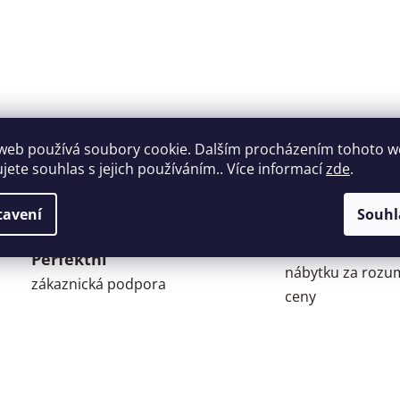
web používá soubory cookie. Dalším procházením tohoto 
ujete souhlas s jejich používáním.. Více informací
zde
.
tavení
Souhl
Široký výběr
Perfektní
nábytku za roz
zákaznická podpora
ceny