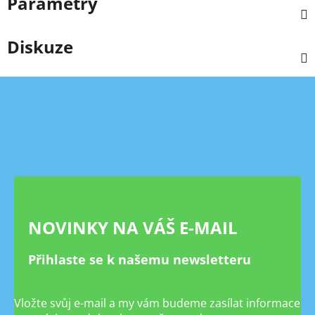
Parametry
Diskuze
Z
á
p
a
t
í
NOVINKY NA VÁŠ E-MAIL
Přihlaste se k našemu newsletteru
Vložte svůj e-mail a my vám budeme zasílat informace