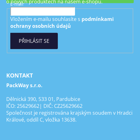
o nových produktech na našem e-shopu.
E-mail
Vložením e-mailu souhlasíte s
podmínkami
ochrany osobních údajů
PŘIHLÁSIT SE
KONTAKT
PackWay s.r.o.
Dělnická 390, 533 01, Pardubice
IČO: 25629662| DIČ: CZ25629662
Společnost je registrována krajským soudem v Hradci
Králové, oddíl C, vložka 13638.