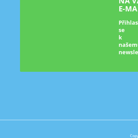
NA V
E-MA
Přihla
se
k
našem
newsle
Copy