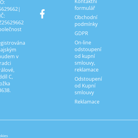
Kontaktní
ČO:
formulář
5629662|
IČ:
Obchodní
Z25629662
podmínky
polečnost
GDPR
On-line
egistrována
odstoupení
rajským
od kupní
oudem v
smlouvy,
radci
reklamace
rálové,
díl C,
Odstoupení
ložka
od Kupní
3638.
smlouvy
Reklamace
okies