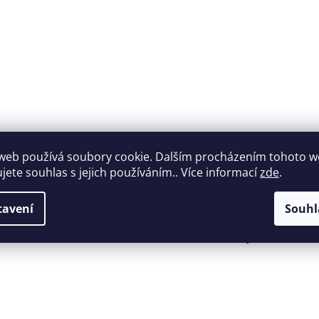
web používá soubory cookie. Dalším procházením tohoto 
ujete souhlas s jejich používáním.. Více informací
zde
.
Široký výběr
Perfektní
tavení
Souhl
nábytku za roz
zákaznická podpora
ceny