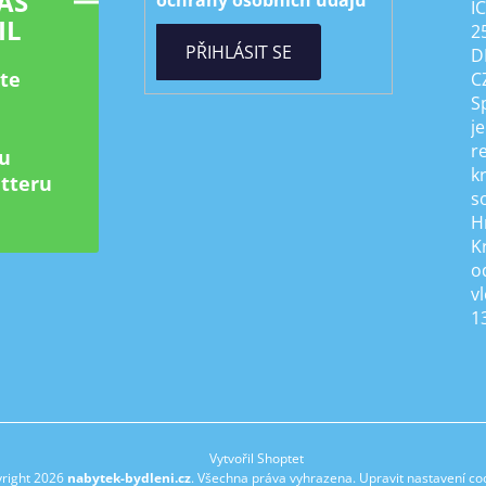
ÁŠ
ochrany osobních údajů
I
IL
2
PŘIHLÁSIT SE
D
ste
C
S
je
r
u
k
tteru
s
H
K
od
v
1
Vytvořil Shoptet
right 2026
nabytek-bydleni.cz
. Všechna práva vyhrazena.
Upravit nastavení co