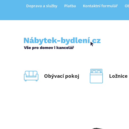
Přejít
Doprava a služby
Platba
Kontaktní formulář
Ob
na
obsah
Obývací pokoj
Ložnice