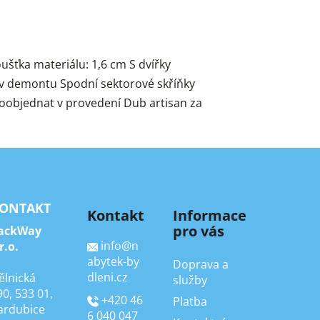
šťka materiálu: 1,6 cm S dvířky
 v demontu Spodní sektorové skříňky
 doobjednat v provedení Dub artisan za
ONTAKT
Kontakt
Informace
pro vás
ackWay
info
@
n
r.o.
abytek-by
Doprava a
dleni.cz
ělnická
služby
90, 533 01,
+420 46
Platba
ardubice
6 040 047