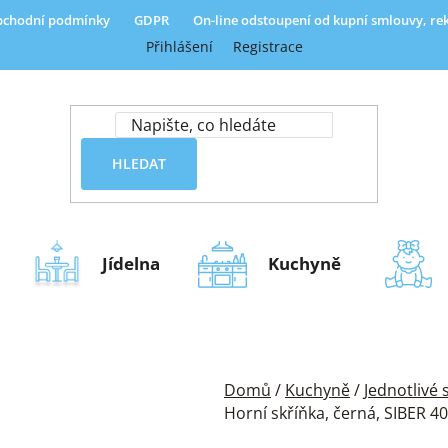
chodní podmínky
GDPR
On-line odstoupení od kupní smlouvy, r
Přihlášení
Registrace
HLEDAT
Jídelna
Kuchyně
Domů
/
Kuchyně
/
Jednotlivé
Horní skříňka, černá, SIBER 4