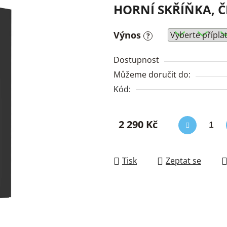
HORNÍ SKŘÍŇKA, ČE
Výnos
?
Dostupnost
Můžeme doručit do:
Kód:
2 290 Kč
Měrná cena:
Tisk
Zeptat se