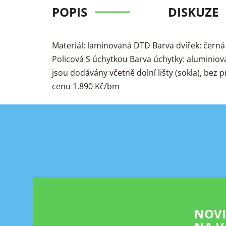
POPIS
DISKUZE
Materiál: laminovaná DTD Barva dvířek: černá
Policová S úchytkou Barva úchytky: aluminio
jsou dodávány včetně dolní lišty (sokla), bez
cenu 1.890 Kč/bm
Z
á
p
a
t
í
NOV