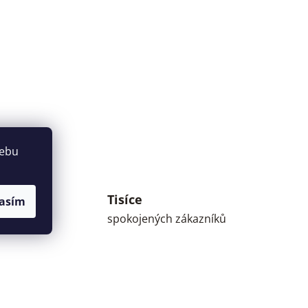
webu
Tisíce
asím
umné
spokojených zákazníků