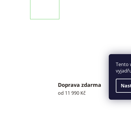
Tento 
vyjadř
Doprava zdarma
Nas
od 11 990 Kč