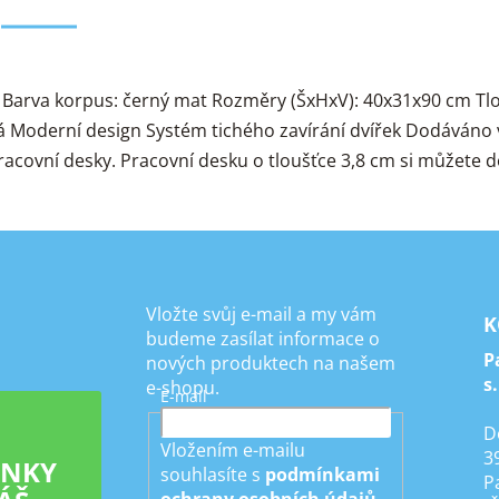
 Barva korpus: černý mat Rozměry (ŠxHxV): 40x31x90 cm Tlou
vá Moderní design Systém tichého zavírání dvířek Dodáváno
 pracovní desky. Pracovní desku o tloušťce 3,8 cm si můžete
Vložte svůj e-mail a my vám
K
budeme zasílat informace o
P
nových produktech na našem
s.
e-shopu.
E-mail
D
Vložením e-mailu
3
INKY
souhlasíte s
podmínkami
P