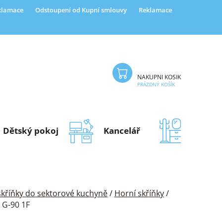
eklamace
Odstoupení od Kupní smlouvy
Reklamace
NÁKUPNÍ KOŠÍK
PRÁZDNÝ KOŠÍK
Dětský pokoj
Kancelář
Předsí
 skříňky do sektorové kuchyně
/
Horní skříňky
/
0 G-90 1F