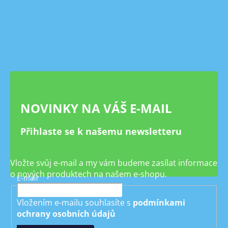
Z
á
p
a
t
í
NOVINKY NA VÁŠ E-MAIL
Přihlaste se k našemu newsletteru
Vložte svůj e-mail a my vám budeme zasílat informace
o nových produktech na našem e-shopu.
E-mail
Vložením e-mailu souhlasíte s
podmínkami
ochrany osobních údajů