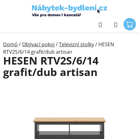
Přejít
na
obsah
Hledat
Domů
/
Obývací pokoj
/
Televizní stolky
/
HESEN
RTV2S/6/14 grafit/dub artisan
HESEN RTV2S/6/14
grafit/dub artisan