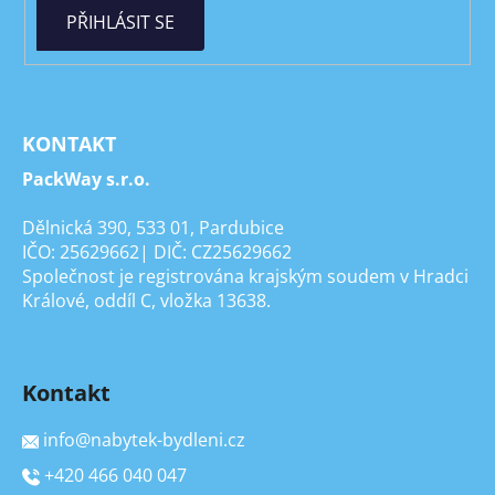
PŘIHLÁSIT SE
KONTAKT
PackWay s.r.o.
Dělnická 390, 533 01, Pardubice
IČO: 25629662| DIČ: CZ25629662
Společnost je registrována krajským soudem v Hradci
Králové, oddíl C, vložka 13638.
Kontakt
info
@
nabytek-bydleni.cz
+420 466 040 047