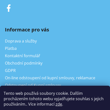
Informace pro vás
Doprava a služby
Platba
Kontaktní formulář
Obchodní podmínky
GDPR
On-line odstoupení od kupní smlouvy, reklamace
Odstoupení od Kupní smlouvy
Reklamace
Tento web používá soubory cookie. Dalším
procházením tohoto webu vyjadřujete souhlas s jejich
používáním.. Více informací
zde
.