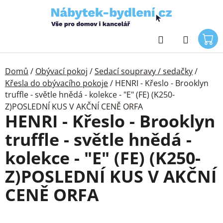
Přejít
na
obsah
Hledat
Domů
/
Obývací pokoj
/
Sedací soupravy / sedačky
/
Křesla do obývacího pokoje
/
HENRI - Křeslo - Brooklyn
truffle - světle hnědá - kolekce - "E" (FE) (K250-
Z)POSLEDNÍ KUS V AKČNÍ CENĚ ORFA
HENRI - Křeslo - Brooklyn
truffle - světle hnědá -
kolekce - "E" (FE) (K250-
Z)POSLEDNÍ KUS V AKČNÍ
CENĚ ORFA