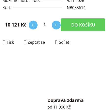
Můžeme doručit do:
9.11.2026
Kód:
NB085614
10 121 Kč
DO KOŠÍKU
Měrná cena:
Tisk
Zeptat se
Sdílet
Doprava zdarma
od 11 990 Kč