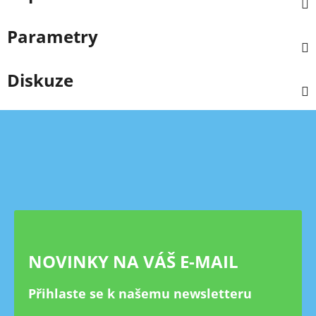
Parametry
Diskuze
Z
á
p
a
t
í
NOVINKY NA VÁŠ E-MAIL
Přihlaste se k našemu newsletteru