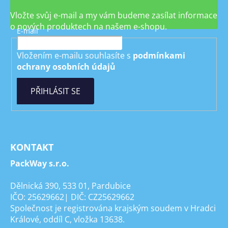
Vložte svůj e-mail a my vám budeme zasílat informace
o nových produktech na našem e-shopu.
E-mail
Vložením e-mailu souhlasíte s
podmínkami
ochrany osobních údajů
PŘIHLÁSIT SE
KONTAKT
PackWay s.r.o.
Dělnická 390, 533 01, Pardubice
IČO: 25629662| DIČ: CZ25629662
Společnost je registrována krajským soudem v Hradci
Králové, oddíl C, vložka 13638.