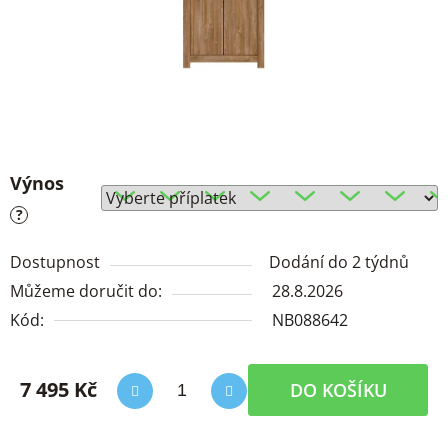
Výnos
?
Dostupnost
Dodání do 2 týdnů
Můžeme doručit do:
28.8.2026
Kód:
NB088642
7 495 Kč
DO KOŠÍKU
Měrná cena: