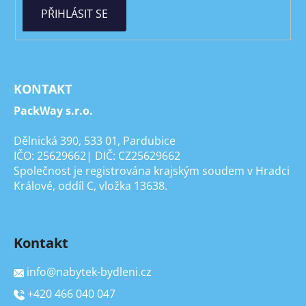
PŘIHLÁSIT SE
KONTAKT
PackWay s.r.o.
Dělnická 390, 533 01, Pardubice
IČO: 25629662| DIČ: CZ25629662
Společnost je registrována krajským soudem v Hradci
Králové, oddíl C, vložka 13638.
Kontakt
info
@
nabytek-bydleni.cz
+420 466 040 047