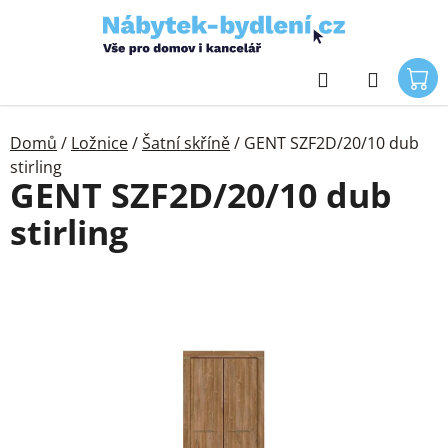
Přejít
na
obsah
Hledat
Domů
/
Ložnice
/
Šatní skříně
/
GENT SZF2D/20/10 dub
stirling
GENT SZF2D/20/10 dub
stirling