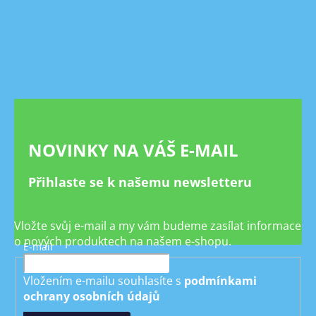
Z
á
p
a
t
í
NOVINKY NA VÁŠ E-MAIL
Přihlaste se k našemu newsletteru
Vložte svůj e-mail a my vám budeme zasílat informace
o nových produktech na našem e-shopu.
E-mail
Vložením e-mailu souhlasíte s
podmínkami
ochrany osobních údajů