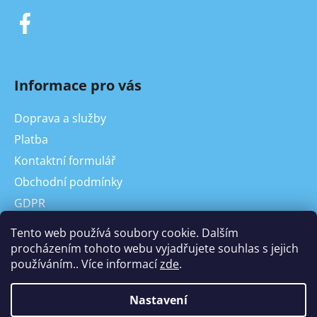
Informace pro vás
Doprava a služby
Platba
Kontaktní formulář
Obchodní podmínky
GDPR
On-line odstoupení od kupní smlouvy, reklamace
Tento web používá soubory cookie. Dalším
Odstoupení od Kupní smlouvy
procházením tohoto webu vyjadřujete souhlas s jejich
používáním.. Více informací
zde
.
Reklamace
Nastavení