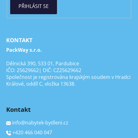
PŘIHLÁSIT SE
KONTAKT
PackWay s.r.o.
Dělnická 390, 533 01, Pardubice
IČO: 25629662| DIČ: CZ25629662
Společnost je registrována krajským soudem v Hradci
Králové, oddíl C, vložka 13638.
Kontakt
info
@
nabytek-bydleni.cz
+420 466 040 047