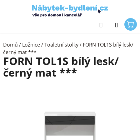
Přejít
na
obsah
Hledat
Domů
/
Ložnice
/
Toaletní stolky
/
FORN TOL1S bílý lesk/
černý mat ***
FORN TOL1S bílý lesk/
černý mat ***