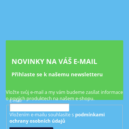
Z
á
p
a
t
í
NOVINKY NA VÁŠ E-MAIL
Přihlaste se k našemu newsletteru
Vložte svůj e-mail a my vám budeme zasílat informace
o nových produktech na našem e-shopu.
E-mail
Vložením e-mailu souhlasíte s
podmínkami
ochrany osobních údajů