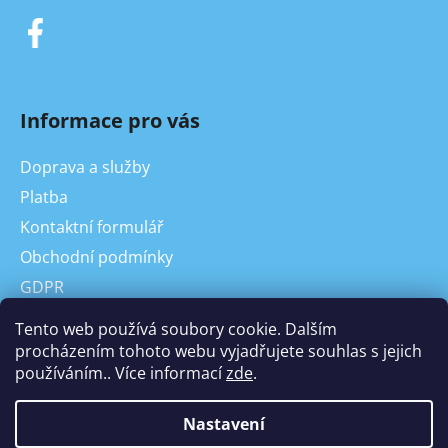
Informace pro vás
Doprava a služby
Platba
Kontaktní formulář
Obchodní podmínky
GDPR
On-line odstoupení od kupní smlouvy, reklamace
Tento web používá soubory cookie. Dalším
Odstoupení od Kupní smlouvy
procházením tohoto webu vyjadřujete souhlas s jejich
používáním.. Více informací
zde
.
Reklamace
Nastavení