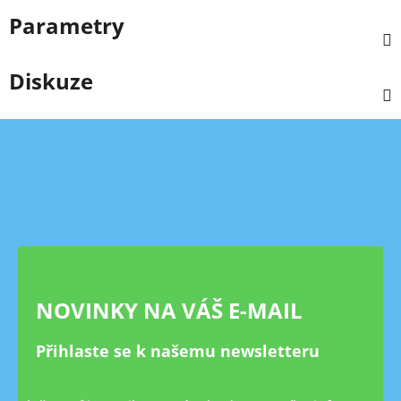
Parametry
Diskuze
Z
á
p
a
t
í
NOVINKY NA VÁŠ E-MAIL
Přihlaste se k našemu newsletteru