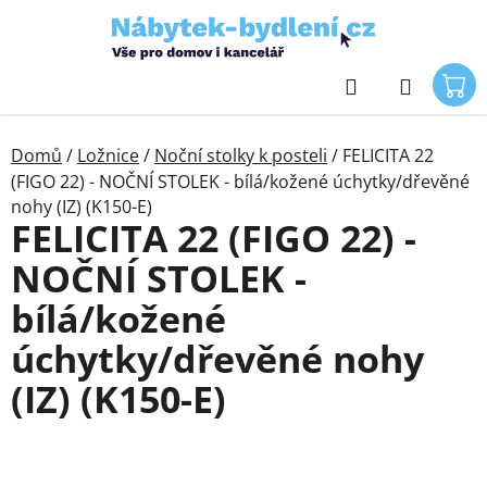
Přejít
na
obsah
Hledat
Domů
/
Ložnice
/
Noční stolky k posteli
/
FELICITA 22
(FIGO 22) - NOČNÍ STOLEK - bílá/kožené úchytky/dřevěné
nohy (IZ) (K150-E)
FELICITA 22 (FIGO 22) -
NOČNÍ STOLEK -
bílá/kožené
úchytky/dřevěné nohy
(IZ) (K150-E)