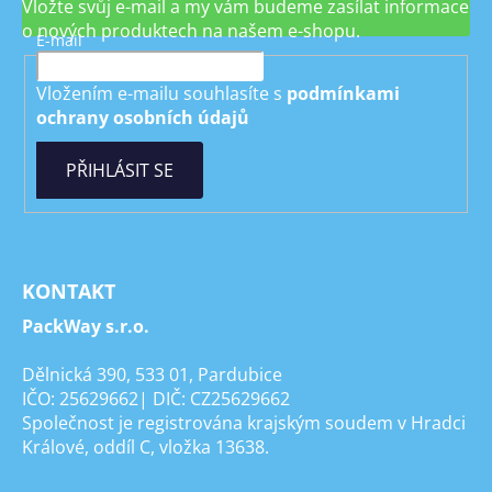
Vložte svůj e-mail a my vám budeme zasílat informace
o nových produktech na našem e-shopu.
E-mail
Vložením e-mailu souhlasíte s
podmínkami
ochrany osobních údajů
PŘIHLÁSIT SE
KONTAKT
PackWay s.r.o.
Dělnická 390, 533 01, Pardubice
IČO: 25629662| DIČ: CZ25629662
Společnost je registrována krajským soudem v Hradci
Králové, oddíl C, vložka 13638.