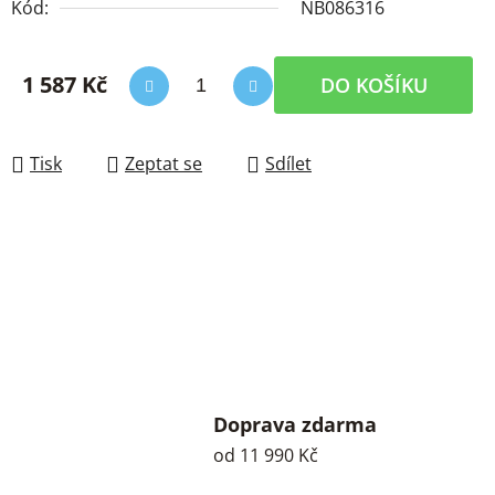
Kód:
NB086316
1 587 Kč
DO KOŠÍKU
Měrná cena:
Tisk
Zeptat se
Sdílet
Doprava zdarma
od 11 990 Kč