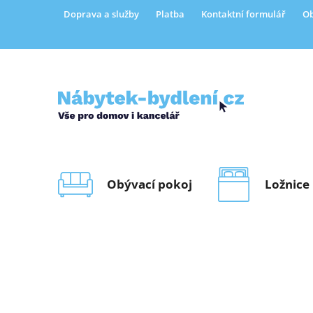
Přejít
Doprava a služby
Platba
Kontaktní formulář
Ob
na
obsah
Obývací pokoj
Ložnice