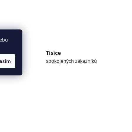
webu
Tisíce
umné
spokojených zákazníků
asím