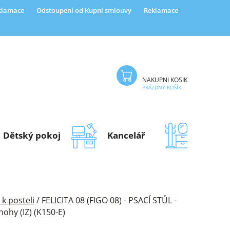
eklamace
Odstoupení od Kupní smlouvy
Reklamace
NÁKUPNÍ KOŠÍK
PRÁZDNÝ KOŠÍK
Dětský pokoj
Kancelář
Předsí
 k posteli
/
FELICITA 08 (FIGO 08) - PSACÍ STŮL -
ohy (IZ) (K150-E)