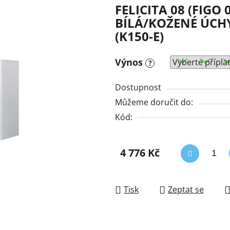
FELICITA 08 (FIGO 0
BÍLÁ/KOŽENÉ ÚCHY
(K150-E)
Výnos
?
Dostupnost
Můžeme doručit do:
Kód:
4 776 Kč
Měrná cena:
Tisk
Zeptat se