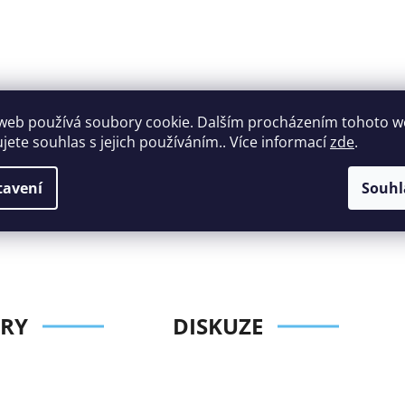
web používá soubory cookie. Dalším procházením tohoto 
ujete souhlas s jejich používáním.. Více informací
zde
.
Široký výběr
Perfektní
nábytku za roz
zákaznická podpora
tavení
Souhl
ceny
RY
DISKUZE