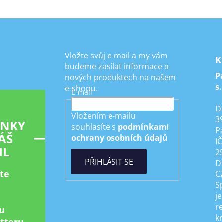
Vložte svůj e-mail a my vám
K
budeme zasílat informace o
P
nových produktech na našem
s.
e-shopu.
E-mail
D
Vložením e-mailu
3
INKY
souhlasíte s
podmínkami
P
ÁŠ
ochrany osobních údajů
I
IL
2
PŘIHLÁSIT SE
D
ste
C
S
je
r
u
k
tteru