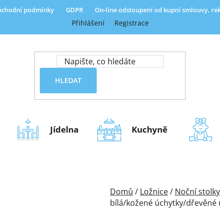
chodní podmínky
GDPR
On-line odstoupení od kupní smlouvy, r
Přihlášení
Registrace
HLEDAT
Jídelna
Kuchyně
Domů
/
Ložnice
/
Noční stolky
bílá/kožené úchytky/dřevěné n