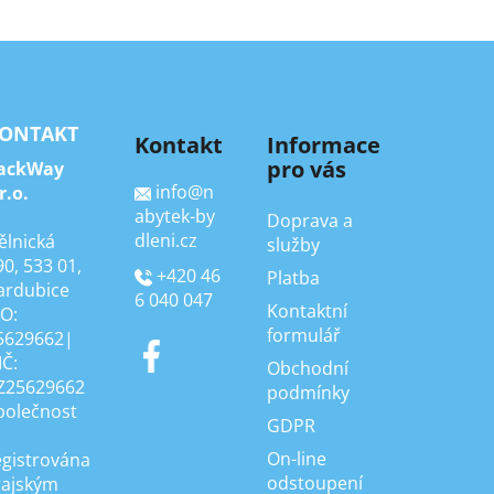
ONTAKT
Kontakt
Informace
pro vás
ackWay
info
@
n
r.o.
abytek-by
Doprava a
dleni.cz
ělnická
služby
90, 533 01,
+420 46
Platba
ardubice
6 040 047
Kontaktní
ČO:
formulář
5629662|
IČ:
Obchodní
Z25629662
podmínky
polečnost
GDPR
On-line
egistrována
odstoupení
rajským