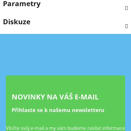
Parametry
Diskuze
Z
á
p
a
t
í
NOVINKY NA VÁŠ E-MAIL
Přihlaste se k našemu newsletteru
Vložte svůj e-mail a my vám budeme zasílat informace