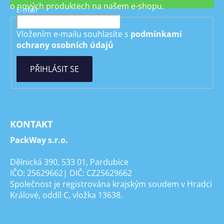
o nových produktech na našem e-shopu.
E-mail
Vložením e-mailu souhlasíte s
podmínkami
ochrany osobních údajů
PŘIHLÁSIT SE
KONTAKT
PackWay s.r.o.
Dělnická 390, 533 01, Pardubice
IČO: 25629662| DIČ: CZ25629662
Společnost je registrována krajským soudem v Hradci
Králové, oddíl C, vložka 13638.