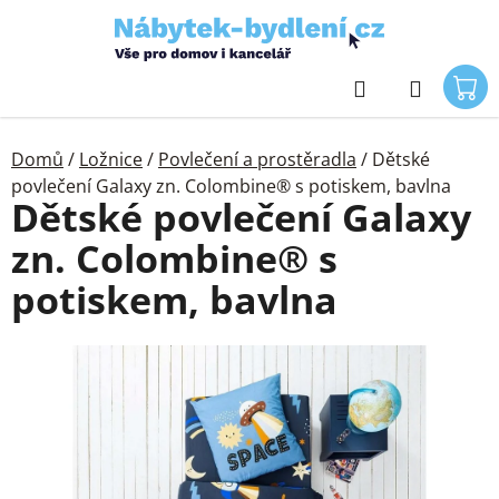
Přejít
na
obsah
Hledat
Domů
/
Ložnice
/
Povlečení a prostěradla
/
Dětské
povlečení Galaxy zn. Colombine® s potiskem, bavlna
Dětské povlečení Galaxy
zn. Colombine® s
potiskem, bavlna