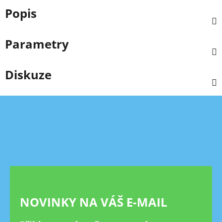
Popis
Parametry
Diskuze
Z
á
p
a
t
í
NOVINKY NA VÁŠ E-MAIL