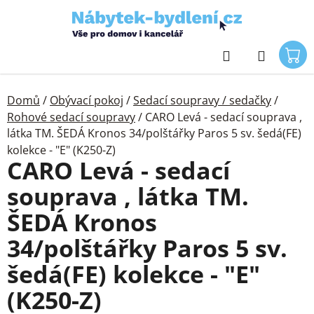
Přejít
na
obsah
Hledat
Domů
/
Obývací pokoj
/
Sedací soupravy / sedačky
/
Rohové sedací soupravy
/
CARO Levá - sedací souprava ,
látka TM. ŠEDÁ Kronos 34/polštářky Paros 5 sv. šedá(FE)
kolekce - "E" (K250-Z)
CARO Levá - sedací
souprava , látka TM.
ŠEDÁ Kronos
34/polštářky Paros 5 sv.
šedá(FE) kolekce - "E"
(K250-Z)