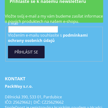
Přihlaste se k našemu newsletteru
Vložte svůj e-mail a my vám budeme zasílat informace
o nových produktech na našem e-shopu.
E-mail
Vložením e-mailu souhlasíte s
podmínkami
ochrany osobních údajů
PŘIHLÁSIT SE
KONTAKT
PackWay s.r.o.
Dělnická 390, 533 01, Pardubice
IČO: 25629662| DIČ: CZ25629662
Společnost je registrována krajským soudem v Hradci