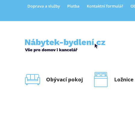
Přejít
Doprava a služby
Platba
Kontaktní formulář
Ob
na
obsah
Obývací pokoj
Ložnice