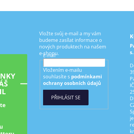
Vložte svůj e-mail a my vám
K
budeme zasílat informace o
P
nových produktech na našem
s.
e-shopu.
E-mail
D
Vložením e-mailu
3
INKY
souhlasíte s
podmínkami
P
ÁŠ
ochrany osobních údajů
I
IL
2
PŘIHLÁSIT SE
D
ste
C
S
je
r
u
k
tteru