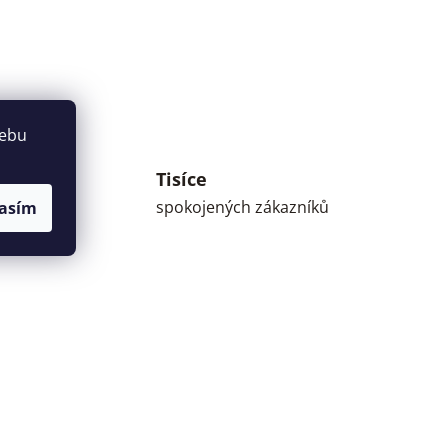
webu
Tisíce
umné
spokojených zákazníků
asím