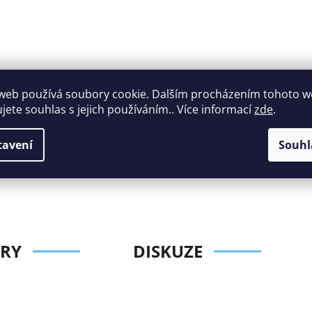
web používá soubory cookie. Dalším procházením tohoto 
ujete souhlas s jejich používáním.. Více informací
zde
.
Široký výběr
Perfektní
nábytku za roz
zákaznická podpora
tavení
Souhl
ceny
RY
DISKUZE