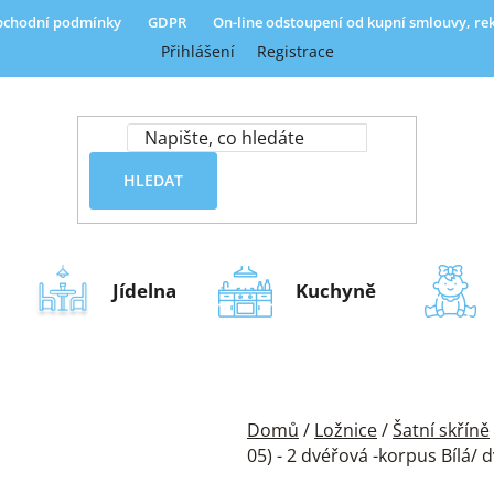
chodní podmínky
GDPR
On-line odstoupení od kupní smlouvy, r
Přihlášení
Registrace
HLEDAT
Jídelna
Kuchyně
Domů
/
Ložnice
/
Šatní skříně
05) - 2 dvéřová -korpus Bílá/ d