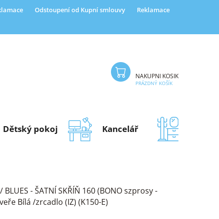
eklamace
Odstoupení od Kupní smlouvy
Reklamace
NÁKUPNÍ KOŠÍK
PRÁZDNÝ KOŠÍK
Dětský pokoj
Kancelář
Předsí
/
BLUES - ŠATNÍ SKŘÍŇ 160 (BONO szprosy -
veře Bílá /zrcadlo (IZ) (K150-E)