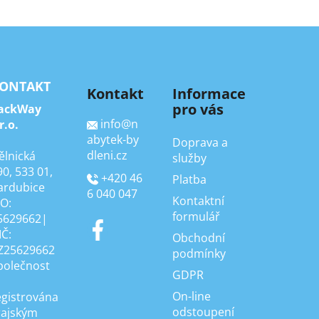
ONTAKT
Kontakt
Informace
pro vás
ackWay
info
@
n
r.o.
abytek-by
Doprava a
dleni.cz
ělnická
služby
90, 533 01,
+420 46
Platba
ardubice
6 040 047
Kontaktní
ČO:
formulář
5629662|
IČ:
Obchodní
Z25629662
podmínky
polečnost
GDPR
On-line
egistrována
odstoupení
rajským