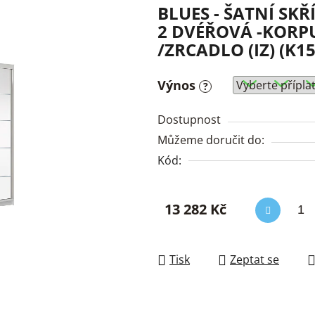
BLUES - ŠATNÍ SKŘ
2 DVÉŘOVÁ -KORPU
/ZRCADLO (IZ) (K15
Výnos
?
Dostupnost
Můžeme doručit do:
Kód:
13 282 Kč
Měrná cena:
Tisk
Zeptat se