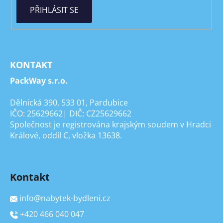
PŘIHLÁSIT SE
KONTAKT
PackWay s.r.o.
Dělnická 390, 533 01, Pardubice
IČO: 25629662| DIČ: CZ25629662
Společnost je registrována krajským soudem v Hradci
Králové, oddíl C, vložka 13638.
Kontakt
info
@
nabytek-bydleni.cz
+420 466 040 047