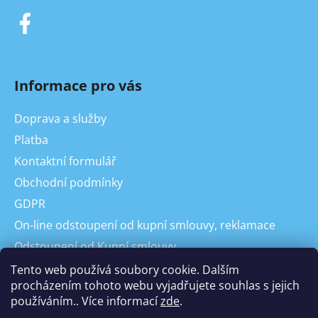
Informace pro vás
Doprava a služby
Platba
Kontaktní formulář
Obchodní podmínky
GDPR
On-line odstoupení od kupní smlouvy, reklamace
Odstoupení od Kupní smlouvy
Reklamace
Tento web používá soubory cookie. Dalším
procházením tohoto webu vyjadřujete souhlas s jejich
používáním.. Více informací
zde
.