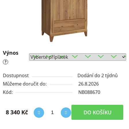
Výnos
?
Dostupnost
Dodání do 2 týdnů
Můžeme doručit do:
26.8.2026
Kód:
NB088670
8 340 Kč
DO KOŠÍKU
Měrná cena: