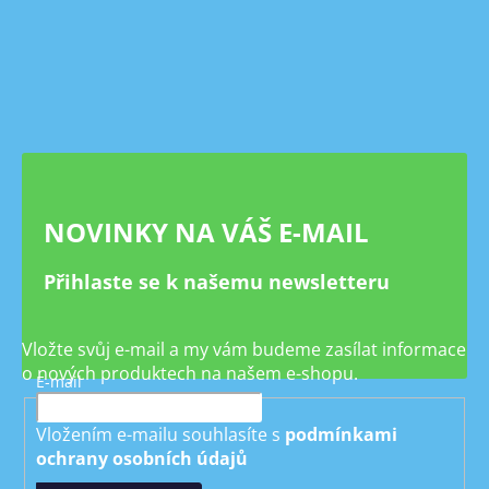
Z
á
p
a
t
í
NOVINKY NA VÁŠ E-MAIL
Přihlaste se k našemu newsletteru
Vložte svůj e-mail a my vám budeme zasílat informace
o nových produktech na našem e-shopu.
E-mail
Vložením e-mailu souhlasíte s
podmínkami
ochrany osobních údajů