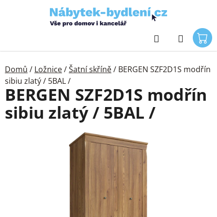
Přejít
na
obsah
Hledat
Domů
/
Ložnice
/
Šatní skříně
/
BERGEN SZF2D1S modřín
sibiu zlatý / 5BAL /
BERGEN SZF2D1S modřín
sibiu zlatý / 5BAL /