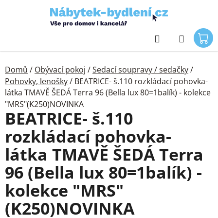
Přejít
na
obsah
Hledat
Domů
/
Obývací pokoj
/
Sedací soupravy / sedačky
/
Pohovky, lenošky
/
BEATRICE- š.110 rozkládací pohovka-
látka TMAVĚ ŠEDÁ Terra 96 (Bella lux 80=1balík) - kolekce
"MRS"(K250)NOVINKA
BEATRICE- š.110
rozkládací pohovka-
látka TMAVĚ ŠEDÁ Terra
96 (Bella lux 80=1balík) -
kolekce "MRS"
(K250)NOVINKA