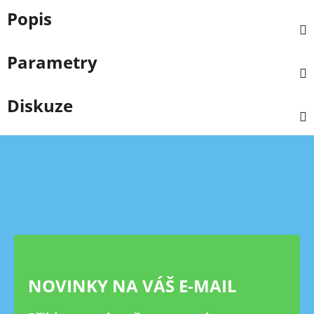
Popis
Parametry
Diskuze
Z
á
p
a
t
í
NOVINKY NA VÁŠ E-MAIL