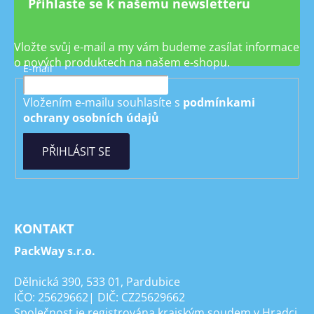
Přihlaste se k našemu newsletteru
Vložte svůj e-mail a my vám budeme zasílat informace
o nových produktech na našem e-shopu.
E-mail
Vložením e-mailu souhlasíte s
podmínkami
ochrany osobních údajů
PŘIHLÁSIT SE
KONTAKT
PackWay s.r.o.
Dělnická 390, 533 01, Pardubice
IČO: 25629662| DIČ: CZ25629662
Společnost je registrována krajským soudem v Hradci