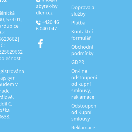
abytek-by
Doprava a
dleni.cz
ělnická
služby
90, 533 01,
+420 46
Platba
ardubice
6 040 047
Kontaktní
ČO:
formulář
5629662|
IČ:
Obchodní
Z25629662
podmínky
polečnost
GDPR
On-line
egistrována
odstoupení
rajským
od kupní
oudem v
smlouvy,
radci
reklamace
rálové,
díl C,
Odstoupení
ložka
od Kupní
3638.
smlouvy
Reklamace