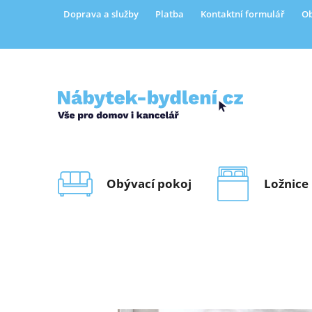
Přejít
Doprava a služby
Platba
Kontaktní formulář
Ob
na
obsah
Obývací pokoj
Ložnice