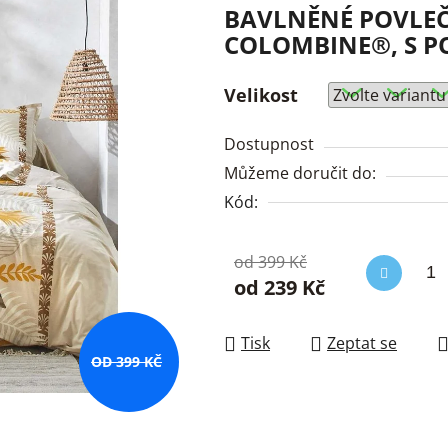
BAVLNĚNÉ POVLEČ
COLOMBINE®, S P
Velikost
Dostupnost
Můžeme doručit do:
Kód:
od 399 Kč
od
239 Kč
Měrná cena:
Tisk
Zeptat se
OD 399 KČ