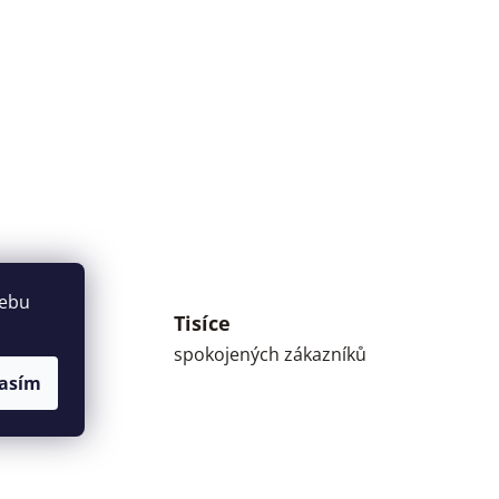
webu
Tisíce
umné
spokojených zákazníků
asím