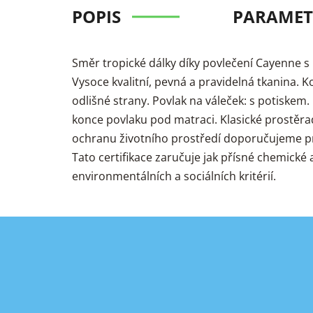
POPIS
PARAMET
Směr tropické dálky díky povlečení Cayenne s 
Vysoce kvalitní, pevná a pravidelná tkanina.
odlišné strany. Povlak na váleček: s potiskem.
konce povlaku pod matraci. Klasické prostěra
ochranu životního prostředí doporučujeme pr
Tato certifikace zaručuje jak přísné chemic
environmentálních a sociálních kritérií.
Z
á
p
a
t