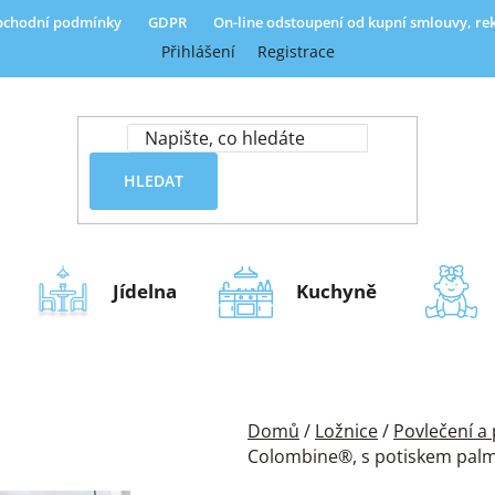
chodní podmínky
GDPR
On-line odstoupení od kupní smlouvy, r
Přihlášení
Registrace
HLEDAT
Jídelna
Kuchyně
Domů
/
Ložnice
/
Povlečení a
Colombine®, s potiskem palm