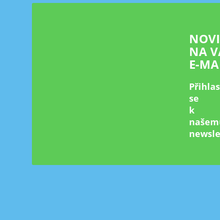
í
NOV
NA V
E-MA
Přihla
se
k
našem
newsle