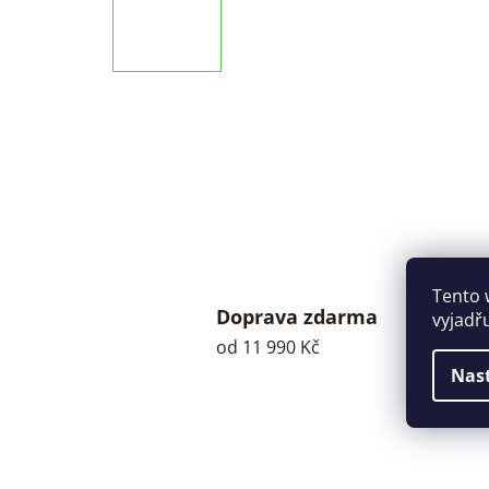
Tento 
Doprava zdarma
vyjadř
od 11 990 Kč
Nas