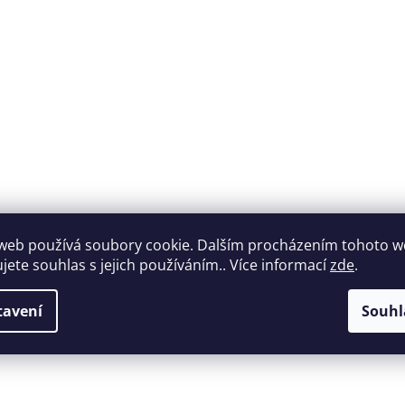
web používá soubory cookie. Dalším procházením tohoto 
Široký výběr
Perfektní
ujete souhlas s jejich používáním.. Více informací
zde
.
nábytku za roz
zákaznická podpora
ceny
tavení
Souhl