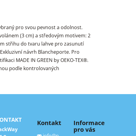
vybraný pro svou pevnost a odolnost.
m volánem (3 cm) a středovým motivem: 2
ém střihu do tvaru lahve pro zasunutí
 Exkluzivní návrh Blancheporte. Pro
rtifikaci MADE IN GREEN by OEKO-TEX®.
enou podle kontrolovaných
ONTAKT
Kontakt
Informace
pro vás
ackWay
info
@
n
r.o.