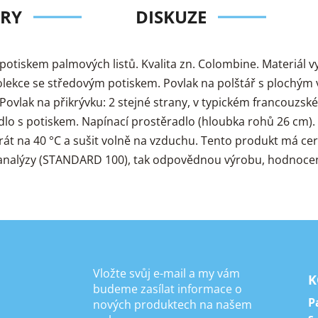
RY
DISKUZE
potiskem palmových listů. Kvalita zn. Colombine. Materiál 
 Kolekce se středovým potiskem. Povlak na polštář s plochý
 Povlak na přikrývku: 2 stejné strany, v typickém francouzsk
dlo s potiskem. Napínací prostěradlo (hloubka rohů 26 cm).
át na 40 °C a sušit volně na vzduchu. Tento produkt má ce
ké analýzy (STANDARD 100), tak odpovědnou výrobu, hodnoc
Vložte svůj e-mail a my vám
K
budeme zasílat informace o
P
nových produktech na našem
s.