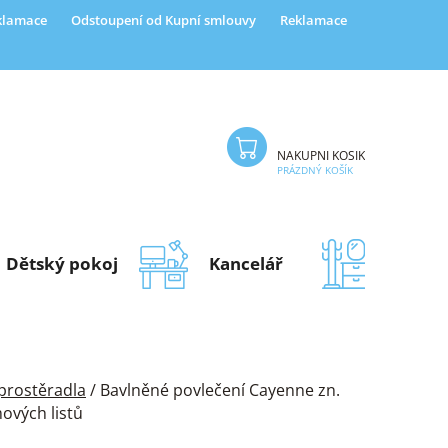
eklamace
Odstoupení od Kupní smlouvy
Reklamace
NÁKUPNÍ KOŠÍK
PRÁZDNÝ KOŠÍK
Dětský pokoj
Kancelář
Předsí
 prostěradla
/
Bavlněné povlečení Cayenne zn.
ových listů