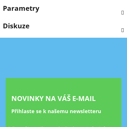
Parametry
Diskuze
Z
á
p
a
t
í
NOVINKY NA VÁŠ E-MAIL
Přihlaste se k našemu newsletteru