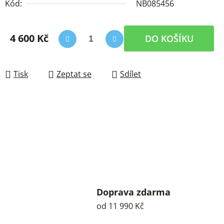
Kód:
NB085456
4 600 Kč
DO KOŠÍKU
Měrná cena:
Tisk
Zeptat se
Sdílet
Doprava zdarma
od 11 990 Kč