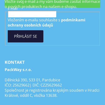
Vložte svůj e-mail a my vám budeme zasílat informace
o nových produktech na našem e-shopu.
E-mail
Vložením e-mailu souhlasíte s
podmínkami
ochrany osobních údajů
PŘIHLÁSIT SE
KONTAKT
PackWay s.r.o.
Dělnická 390, 533 01, Pardubice
IČO: 25629662| DIČ: CZ25629662
Společnost je registrována krajským soudem v Hradci
Králové, oddíl C, vložka 13638.