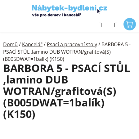
Přejít
na
obsah
Hledat
Domů
/
Kancelář
/
Psací a pracovní stoly
/
BARBORA 5 -
PSACÍ STŮL ,lamino DUB WOTRAN/grafitová(S)
(B005DWAT=1balík) (K150)
BARBORA 5 - PSACÍ STŮL
,lamino DUB
WOTRAN/grafitová(S)
(B005DWAT=1balík)
(K150)