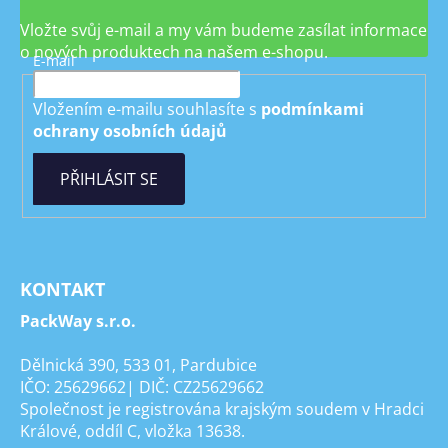
Vložte svůj e-mail a my vám budeme zasílat informace
o nových produktech na našem e-shopu.
E-mail
Vložením e-mailu souhlasíte s
podmínkami
ochrany osobních údajů
PŘIHLÁSIT SE
KONTAKT
PackWay s.r.o.
Dělnická 390, 533 01, Pardubice
IČO: 25629662| DIČ: CZ25629662
Společnost je registrována krajským soudem v Hradci
Králové, oddíl C, vložka 13638.