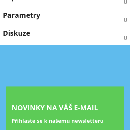
Parametry
Diskuze
Z
á
p
a
t
í
NOVINKY NA VÁŠ E-MAIL
Přihlaste se k našemu newsletteru