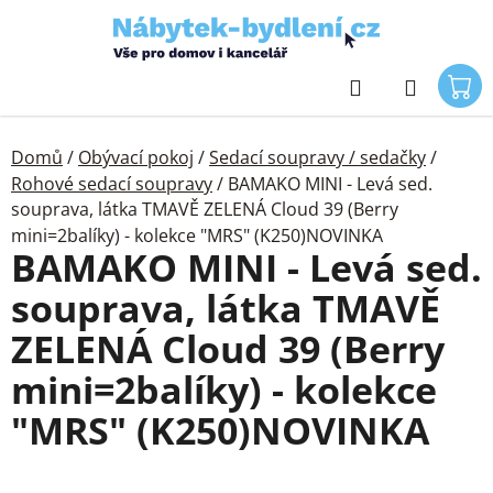
Přejít
na
obsah
Hledat
Domů
/
Obývací pokoj
/
Sedací soupravy / sedačky
/
Rohové sedací soupravy
/
BAMAKO MINI - Levá sed.
souprava, látka TMAVĚ ZELENÁ Cloud 39 (Berry
mini=2balíky) - kolekce "MRS" (K250)NOVINKA
BAMAKO MINI - Levá sed.
souprava, látka TMAVĚ
ZELENÁ Cloud 39 (Berry
mini=2balíky) - kolekce
"MRS" (K250)NOVINKA