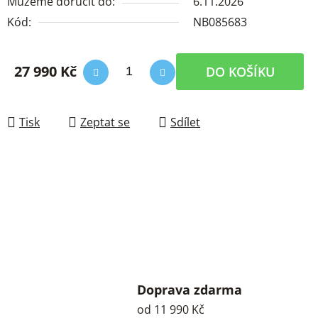
Můžeme doručit do:
6.11.2026
Kód:
NB085683
27 990 Kč
DO KOŠÍKU
Měrná cena:
Tisk
Zeptat se
Sdílet
Doprava zdarma
od 11 990 Kč