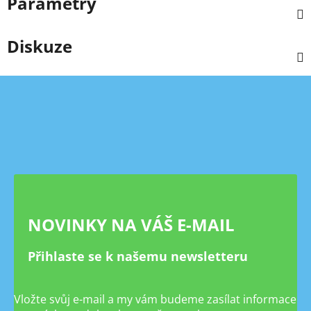
Parametry
Diskuze
Z
á
p
a
t
í
NOVINKY NA VÁŠ E-MAIL
Přihlaste se k našemu newsletteru
Vložte svůj e-mail a my vám budeme zasílat informace