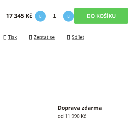
17 345 Kč
DO KOŠÍKU
Měrná cena:
Tisk
Zeptat se
Sdílet
Doprava zdarma
od 11 990 Kč