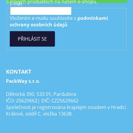
o nových produktech na našem e-shopu.
E-mail
Vložením e-mailu souhlasíte s
podmínkami
ochrany osobních údajů
PŘIHLÁSIT SE
KONTAKT
PackWay s.r.o.
Dělnická 390, 533 01, Pardubice
IČO: 25629662| DIČ: CZ25629662
Společnost je registrována krajským soudem v Hradci
Králové, oddíl C, vložka 13638.