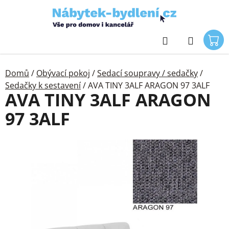
Přejít
na
obsah
Hledat
Domů
/
Obývací pokoj
/
Sedací soupravy / sedačky
/
Sedačky k sestavení
/
AVA TINY 3ALF ARAGON 97 3ALF
AVA TINY 3ALF ARAGON
97 3ALF