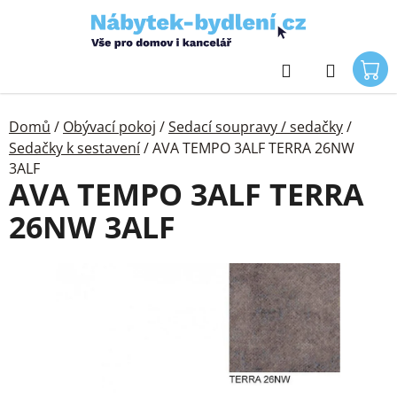
Přejít
na
obsah
Hledat
Domů
/
Obývací pokoj
/
Sedací soupravy / sedačky
/
Sedačky k sestavení
/
AVA TEMPO 3ALF TERRA 26NW
3ALF
AVA TEMPO 3ALF TERRA
26NW 3ALF