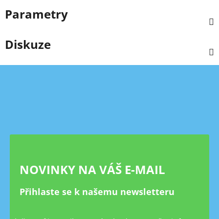
Parametry
Diskuze
Z
á
p
a
t
í
NOVINKY NA VÁŠ E-MAIL
Přihlaste se k našemu newsletteru