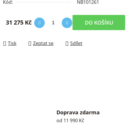
Kód:
NB101261
31 275 Kč
DO KOŠÍKU
Měrná cena:
Tisk
Zeptat se
Sdílet
Doprava zdarma
od 11 990 Kč