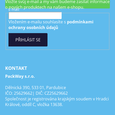
Vložte svůj e-mail a my vám budeme zasílat informace
o nových produktech na našem e-shopu.
E-mail
Vložením e-mailu souhlasíte s
podmínkami
ochrany osobních údajů
PŘIHLÁSIT SE
KONTAKT
PackWay s.r.o.
Dělnická 390, 533 01, Pardubice
IČO: 25629662| DIČ: CZ25629662
Společnost je registrována krajským soudem v Hradci
Králové, oddíl C, vložka 13638.