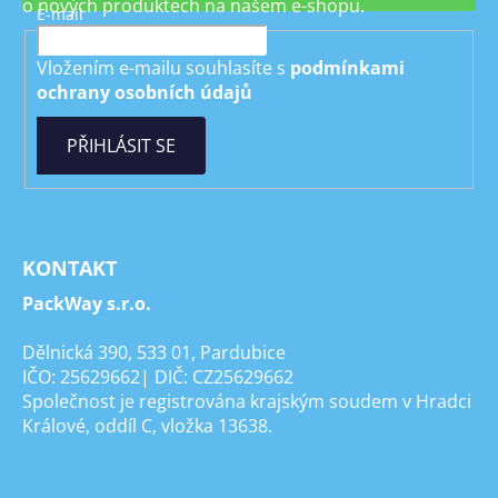
o nových produktech na našem e-shopu.
E-mail
Vložením e-mailu souhlasíte s
podmínkami
ochrany osobních údajů
PŘIHLÁSIT SE
KONTAKT
PackWay s.r.o.
Dělnická 390, 533 01, Pardubice
IČO: 25629662| DIČ: CZ25629662
Společnost je registrována krajským soudem v Hradci
Králové, oddíl C, vložka 13638.