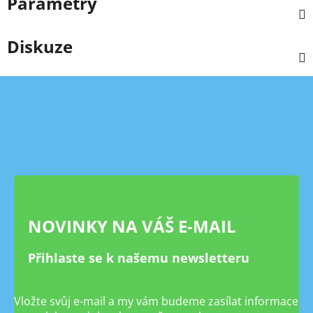
Parametry
Diskuze
Z
á
p
a
t
í
NOVINKY NA VÁŠ E-MAIL
Přihlaste se k našemu newsletteru
Vložte svůj e-mail a my vám budeme zasílat informace