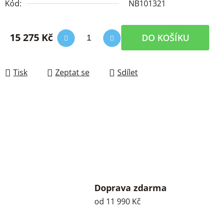
Kód:
NB101321
15 275 Kč
DO KOŠÍKU
Měrná cena:
Tisk
Zeptat se
Sdílet
Doprava zdarma
od 11 990 Kč