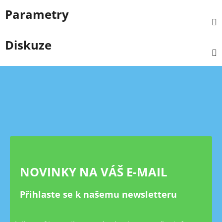
Parametry
Diskuze
Z
á
p
a
t
í
NOVINKY NA VÁŠ E-MAIL
Přihlaste se k našemu newsletteru