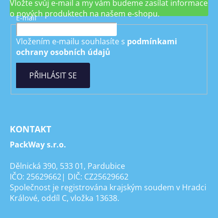
Vložte svůj e-mail a my vám budeme zasílat informace
o nových produktech na našem e-shopu.
E-mail
Vložením e-mailu souhlasíte s
podmínkami
ochrany osobních údajů
PŘIHLÁSIT SE
KONTAKT
PackWay s.r.o.
Dělnická 390, 533 01, Pardubice
IČO: 25629662| DIČ: CZ25629662
Společnost je registrována krajským soudem v Hradci
Králové, oddíl C, vložka 13638.