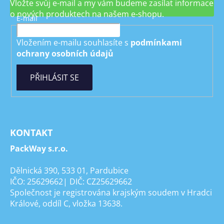
Vložte svůj e-mail a my vám budeme zasílat informace
o nových produktech na našem e-shopu.
E-mail
Vložením e-mailu souhlasíte s
podmínkami
ochrany osobních údajů
PŘIHLÁSIT SE
KONTAKT
PackWay s.r.o.
Dělnická 390, 533 01, Pardubice
IČO: 25629662| DIČ: CZ25629662
Společnost je registrována krajským soudem v Hradci
Králové, oddíl C, vložka 13638.