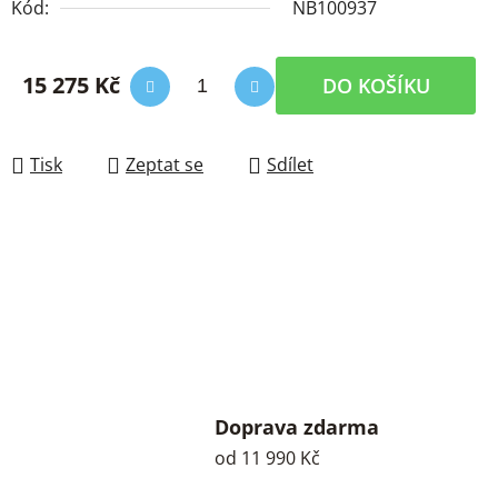
Kód:
NB100937
15 275 Kč
DO KOŠÍKU
Měrná cena:
Tisk
Zeptat se
Sdílet
Doprava zdarma
od 11 990 Kč