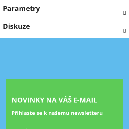
Parametry
Diskuze
Z
á
p
a
t
í
NOVINKY NA VÁŠ E-MAIL
Přihlaste se k našemu newsletteru