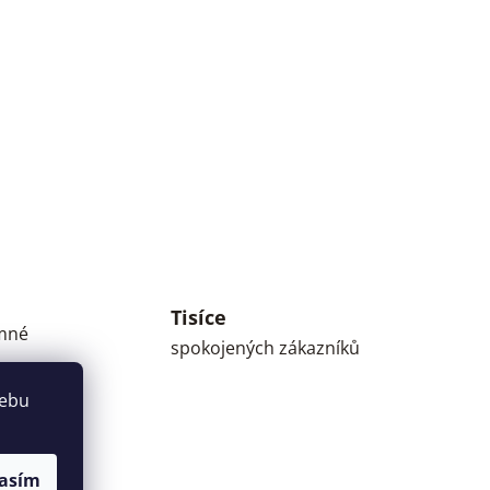
Tisíce
umné
spokojených zákazníků
webu
asím