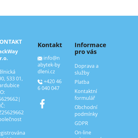
ONTAKT
Kontakt
Informace
pro vás
ackWay
info
@
n
r.o.
abytek-by
Doprava a
dleni.cz
ělnická
služby
90, 533 01,
+420 46
Platba
ardubice
6 040 047
Kontaktní
ČO:
formulář
5629662|
IČ:
Obchodní
Z25629662
podmínky
polečnost
GDPR
On-line
egistrována