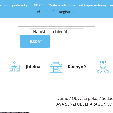
chodní podmínky
GDPR
On-line odstoupení od kupní smlouvy, r
Přihlášení
Registrace
HLEDAT
Jídelna
Kuchyně
Domů
/
Obývací pokoj
/
Sedac
AVA SENZI UBELF ARAGON 97