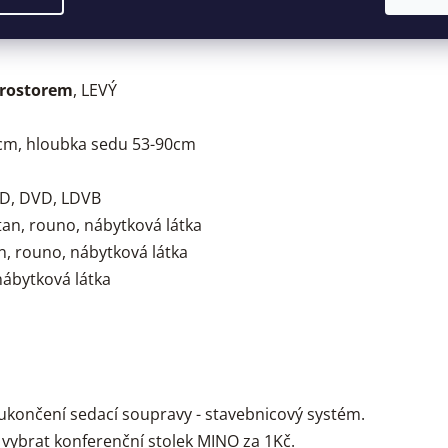
prostorem
, LEVÝ
7cm, hloubka sedu 53-90cm
TD, DVD, LDVB
litan, rouno, nábytková látka
n, rouno, nábytková látka
nábytková látka
ukončení sedací soupravy - stavebnicový systém.
vybrat konferenční stolek MINO za 1Kč.