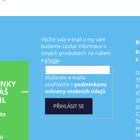
Vložte svůj e-mail a my vám
K
budeme zasílat informace o
P
nových produktech na našem
s.
e-shopu.
E-mail
D
Vložením e-mailu
3
INKY
souhlasíte s
podmínkami
P
ÁŠ
ochrany osobních údajů
I
IL
2
PŘIHLÁSIT SE
D
ste
C
S
je
r
u