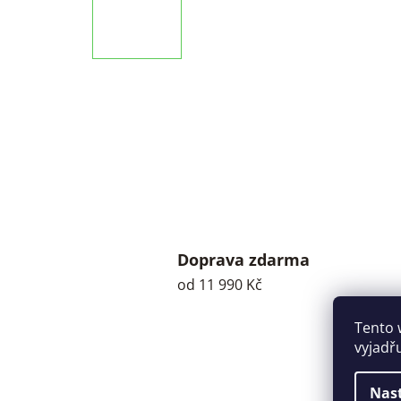
Doprava zdarma
od 11 990 Kč
Tento 
vyjadř
Nas