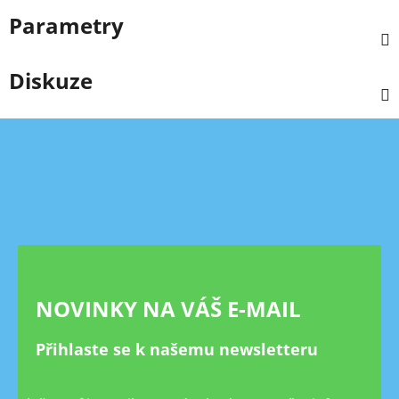
Parametry
Diskuze
Z
á
p
a
t
í
NOVINKY NA VÁŠ E-MAIL
Přihlaste se k našemu newsletteru