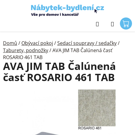
Přejít
na
obsah
Hledat
Domů
/
Obývací pokoj
/
Sedací soupravy / sedačky
/
Taburety, podnožky
/
AVA JIM TAB Čalúnená časť
ROSARIO 461 TAB
AVA JIM TAB Čalúnená
časť ROSARIO 461 TAB