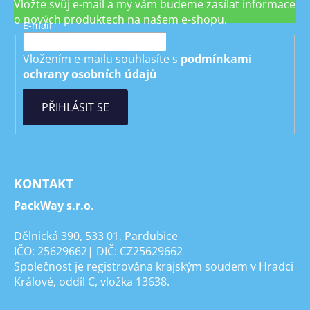
Vložte svůj e-mail a my vám budeme zasílat informace
o nových produktech na našem e-shopu.
E-mail
Vložením e-mailu souhlasíte s
podmínkami
ochrany osobních údajů
PŘIHLÁSIT SE
KONTAKT
PackWay s.r.o.
Dělnická 390, 533 01, Pardubice
IČO: 25629662| DIČ: CZ25629662
Společnost je registrována krajským soudem v Hradci
Králové, oddíl C, vložka 13638.