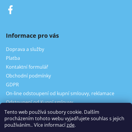
Informace pro vás
Doprava a služby
Platba
Kontaktní formulář
Obchodní podmínky
GDPR
On-line odstoupení od kupní smlouvy, reklamace
Odstoupení od Kupní smlouvy
Reklamace
Tento web používá soubory cookie. Dalším
procházením tohoto webu vyjadřujete souhlas s jejich
používáním.. Více informací
zde
.