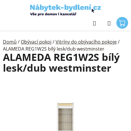
Přejít
na
obsah
Hledat
Domů
/
Obývací pokoj
/
Vitríny do obývacího pokoje
/
ALAMEDA REG1W2S bílý lesk/dub westminster
ALAMEDA REG1W2S bílý
lesk/dub westminster