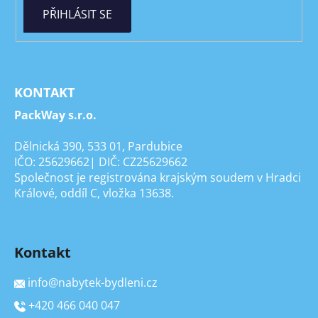
PŘIHLÁSIT SE
KONTAKT
PackWay s.r.o.
Dělnická 390, 533 01, Pardubice
IČO: 25629662| DIČ: CZ25629662
Společnost je registrována krajským soudem v Hradci
Králové, oddíl C, vložka 13638.
Kontakt
info
@
nabytek-bydleni.cz
+420 466 040 047